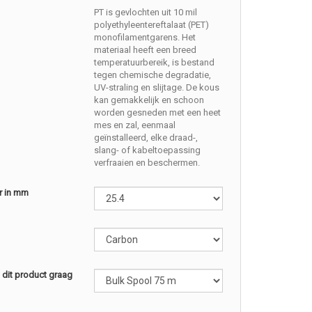
PT is gevlochten uit 10 mil
polyethyleentereftalaat (PET)
monofilamentgarens. Het
materiaal heeft een breed
temperatuurbereik, is bestand
tegen chemische degradatie,
UV-straling en slijtage. De kous
kan gemakkelijk en schoon
worden gesneden met een heet
mes en zal, eenmaal
geïnstalleerd, elke draad-,
slang- of kabeltoepassing
verfraaien en beschermen.
r in mm
l dit product graag