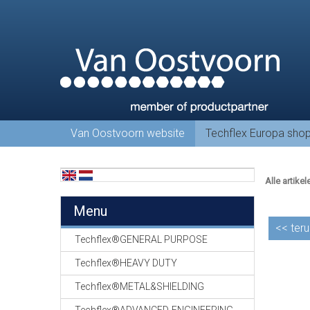
Van Oostvoorn website
Techflex Europa sho
Alle artikel
Menu
<<
teru
Techflex®GENERAL PURPOSE
Techflex®HEAVY DUTY
Techflex®METAL&SHIELDING