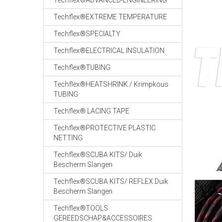
Techflex®ADVANCED-ENGINEERING
Techflex®EXTREME TEMPERATURE
Techflex®SPECIALTY
Techflex®ELECTRICAL INSULATION
Techflex®TUBING
Techflex®HEATSHRINK / Krimpkous
TUBING
Techflex® LACING TAPE
Techflex®PROTECTIVE PLASTIC
NETTING
Techflex®SCUBA KITS/ Duik
Bescherm Slangen
Techflex®SCUBA KITS/ REFLEX Duik
Bescherm Slangen
Techflex®TOOLS
GEREEDSCHAP&ACCESSOIRES