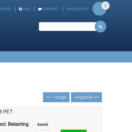
0
ERVICE
FAQ
CONTACT
MYACCOUNT
<<
vorige
volgende >>
® PET
xcl. Belasting
Aantal