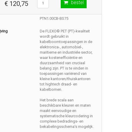
bestel
€ 120,75
PTN1.00CB-BS75
jving
De FLEXO® PET (PT)-kwaliteit
wordt gebruikt in
kabelboomtoepassingen in de
elektronica-, automobiel-,
maritieme en industriële sector,
waar kostenefficiëntie en
duurzaamheid van cruciaal
belang zijn. PT is te vinden in
toepassingen variërend van
kleine kantoren/thuiskantoren
tot hightech draad- en
kabelbomen.
Het brede scala aan
beschikbare kleuren en maten
maakt eenvoudige en
systematische kleurcodering in
complexe bedradings- en
bekabelingsschema's mogelijk.