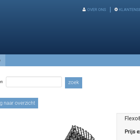
OVER ONS
KLANTENS
p
en
zoek
g naar overzicht
Flexo
Prijs e