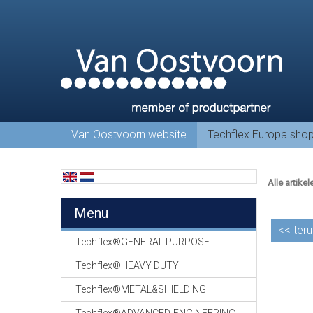
Van Oostvoorn website
Techflex Europa sho
Alle artikel
Menu
<<
teru
Techflex®GENERAL PURPOSE
Techflex®HEAVY DUTY
Techflex®METAL&SHIELDING