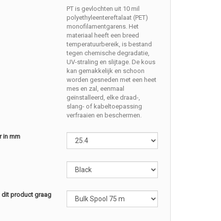
PT is gevlochten uit 10 mil
polyethyleentereftalaat (PET)
monofilamentgarens. Het
materiaal heeft een breed
temperatuurbereik, is bestand
tegen chemische degradatie,
UV-straling en slijtage. De kous
kan gemakkelijk en schoon
worden gesneden met een heet
mes en zal, eenmaal
geïnstalleerd, elke draad-,
slang- of kabeltoepassing
verfraaien en beschermen.
r in mm
l dit product graag