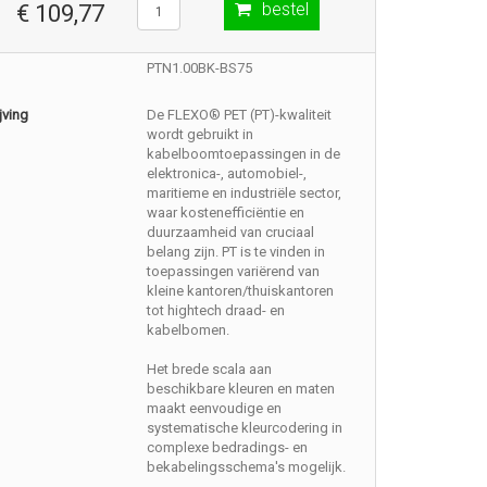
bestel
€ 109,77
PTN1.00BK-BS75
jving
De FLEXO® PET (PT)-kwaliteit
wordt gebruikt in
kabelboomtoepassingen in de
elektronica-, automobiel-,
maritieme en industriële sector,
waar kostenefficiëntie en
duurzaamheid van cruciaal
belang zijn. PT is te vinden in
toepassingen variërend van
kleine kantoren/thuiskantoren
tot hightech draad- en
kabelbomen.
Het brede scala aan
beschikbare kleuren en maten
maakt eenvoudige en
systematische kleurcodering in
complexe bedradings- en
bekabelingsschema's mogelijk.