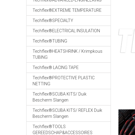
Techflex®ADVANCED-ENGINEERING
Techflex®EXTREME TEMPERATURE
Techflex®SPECIALTY
Techflex®ELECTRICAL INSULATION
Techflex®TUBING
Techflex®HEATSHRINK / Krimpkous
TUBING
Techflex® LACING TAPE
Techflex®PROTECTIVE PLASTIC
NETTING
Techflex®SCUBA KITS/ Duik
Bescherm Slangen
Techflex®SCUBA KITS/ REFLEX Duik
Bescherm Slangen
Techflex®TOOLS
GEREEDSCHAP&ACCESSOIRES