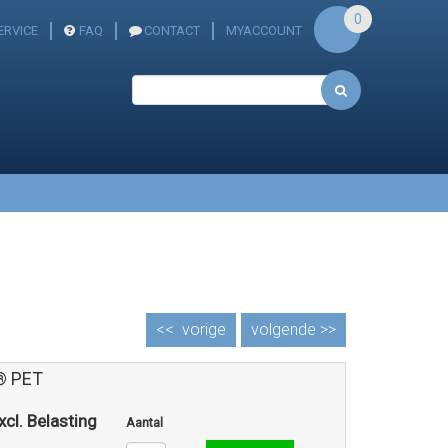
0
ERVICE
FAQ
CONTACT
MYACCOUNT
<<
vorige
volgende >>
® PET
xcl. Belasting
Aantal