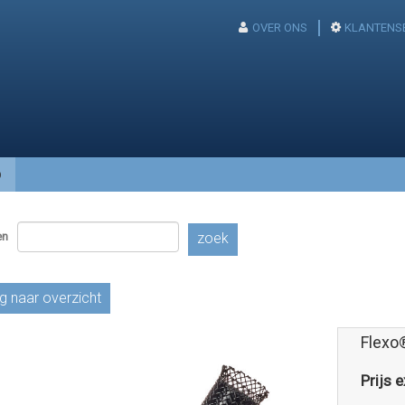
OVER ONS
KLANTENS
p
en
zoek
g naar overzicht
Flexo
Prijs e