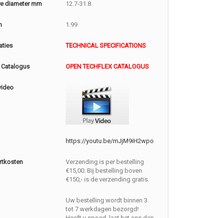
e diameter mm
12.7-31.8
m
1.99
aties
TECHNICAL SPECIFICATIONS
 Catalogus
OPEN TECHFLEX CATALOGUS
video
https://youtu.be/mJjM9iH2wpo
rtkosten
Verzending is per bestelling
€15,00. Bij bestelling boven
€150,- is de verzending gratis.
Uw bestelling wordt binnen 3
tot 7 werkdagen bezorgd!
Heeft u spoed, laat het ons dan