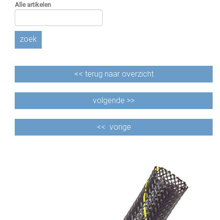
Alle artikelen
zoek
<<
terug naar overzicht
volgende >>
<<
vorige