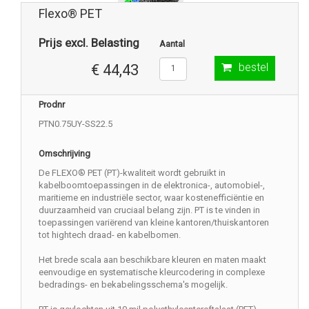
Flexo® PET
Prijs excl. Belasting
Aantal
bestel
€ 44,43
Prodnr
PTN0.75UY-SS22.5
Omschrijving
De FLEXO® PET (PT)-kwaliteit wordt gebruikt in
kabelboomtoepassingen in de elektronica-, automobiel-,
maritieme en industriële sector, waar kostenefficiëntie en
duurzaamheid van cruciaal belang zijn. PT is te vinden in
toepassingen variërend van kleine kantoren/thuiskantoren
tot hightech draad- en kabelbomen.
Het brede scala aan beschikbare kleuren en maten maakt
eenvoudige en systematische kleurcodering in complexe
bedradings- en bekabelingsschema's mogelijk.