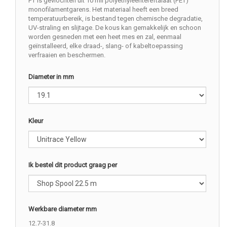
PT is gevlochten uit 10 mil polyethyleentereftalaat (PET)
monofilamentgarens. Het materiaal heeft een breed
temperatuurbereik, is bestand tegen chemische degradatie,
UV-straling en slijtage. De kous kan gemakkelijk en schoon
worden gesneden met een heet mes en zal, eenmaal
geïnstalleerd, elke draad-, slang- of kabeltoepassing
verfraaien en beschermen.
Diameter in mm
Kleur
Ik bestel dit product graag per
Werkbare diameter mm
12.7-31.8