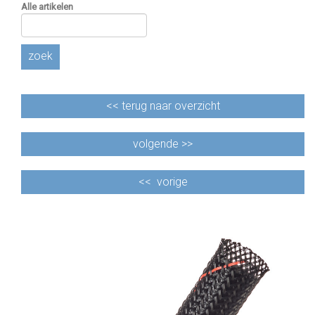
Alle artikelen
zoek
<<
terug naar overzicht
volgende >>
<<
vorige