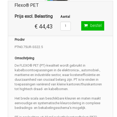
Flexo® PET
Prijs excl. Belasting
Aantal
bestel
€ 44,43
Prodnr
PTN0.75UR-SS22.5
Omschrijving
De FLEXO® PET (PT)-kwaliteit wordt gebruikt in
kabelboomtoepassingen in de elektronica-, automobiel-,
maritieme en industriële sector, waar kostenefficiëntie en
duurzaamheid van cruciaal belang zijn. PT is te vinden in
toepassingen variërend van kleine kantoren/thuiskantoren
tot hightech draad- en kabelbomen.
Het brede scala aan beschikbare kleuren en maten maakt
eenvoudige en systematische kleurcodering in complexe
bedradings- en bekabelingsschema's mogelijk.