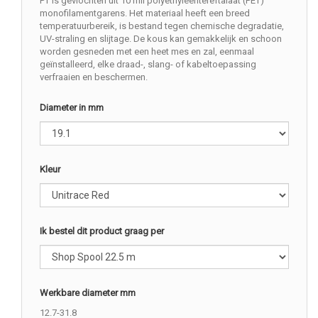
PT is gevlochten uit 10 mil polyethyleentereftalaat (PET)
monofilamentgarens. Het materiaal heeft een breed
temperatuurbereik, is bestand tegen chemische degradatie,
UV-straling en slijtage. De kous kan gemakkelijk en schoon
worden gesneden met een heet mes en zal, eenmaal
geïnstalleerd, elke draad-, slang- of kabeltoepassing
verfraaien en beschermen.
Diameter in mm
Kleur
Ik bestel dit product graag per
Werkbare diameter mm
12.7-31.8