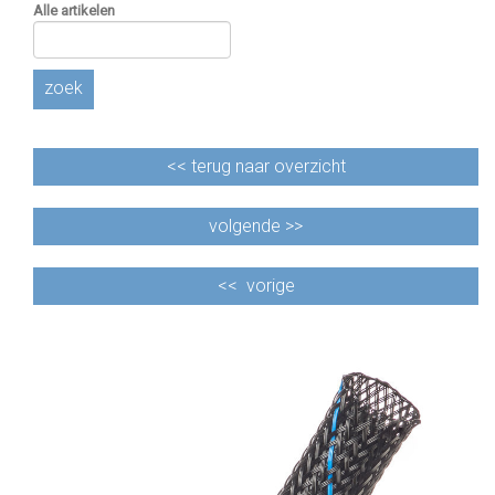
Alle artikelen
zoek
<<
terug naar overzicht
volgende >>
<<
vorige