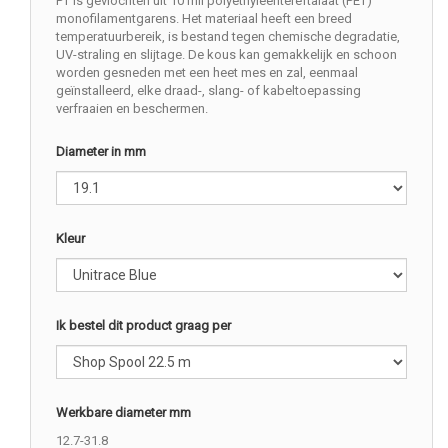
PT is gevlochten uit 10 mil polyethyleentereftalaat (PET)
monofilamentgarens. Het materiaal heeft een breed
temperatuurbereik, is bestand tegen chemische degradatie,
UV-straling en slijtage. De kous kan gemakkelijk en schoon
worden gesneden met een heet mes en zal, eenmaal
geïnstalleerd, elke draad-, slang- of kabeltoepassing
verfraaien en beschermen.
Diameter in mm
Kleur
Ik bestel dit product graag per
Werkbare diameter mm
12.7-31.8