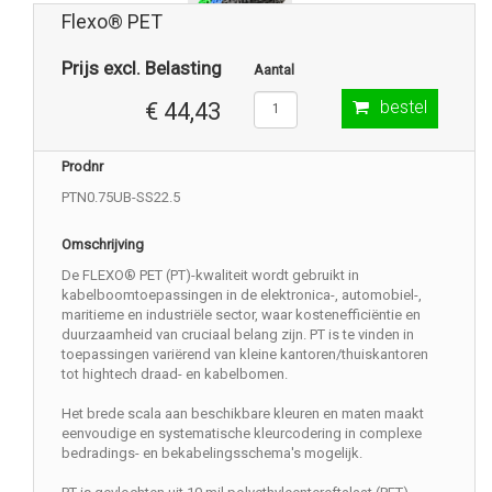
Flexo® PET
Prijs excl. Belasting
Aantal
bestel
€ 44,43
Prodnr
PTN0.75UB-SS22.5
Omschrijving
De FLEXO® PET (PT)-kwaliteit wordt gebruikt in
kabelboomtoepassingen in de elektronica-, automobiel-,
maritieme en industriële sector, waar kostenefficiëntie en
duurzaamheid van cruciaal belang zijn. PT is te vinden in
toepassingen variërend van kleine kantoren/thuiskantoren
tot hightech draad- en kabelbomen.
Het brede scala aan beschikbare kleuren en maten maakt
eenvoudige en systematische kleurcodering in complexe
bedradings- en bekabelingsschema's mogelijk.