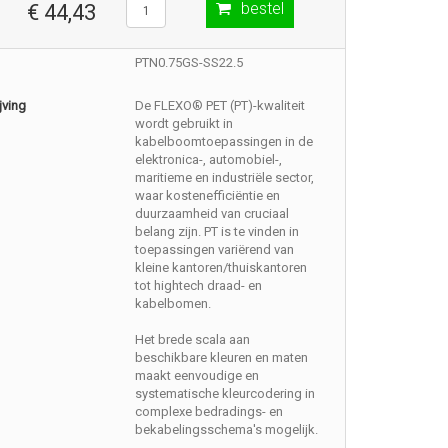
bestel
€ 44,43
PTN0.75GS-SS22.5
jving
De FLEXO® PET (PT)-kwaliteit
wordt gebruikt in
kabelboomtoepassingen in de
elektronica-, automobiel-,
maritieme en industriële sector,
waar kostenefficiëntie en
duurzaamheid van cruciaal
belang zijn. PT is te vinden in
toepassingen variërend van
kleine kantoren/thuiskantoren
tot hightech draad- en
kabelbomen.
Het brede scala aan
beschikbare kleuren en maten
maakt eenvoudige en
systematische kleurcodering in
complexe bedradings- en
bekabelingsschema's mogelijk.