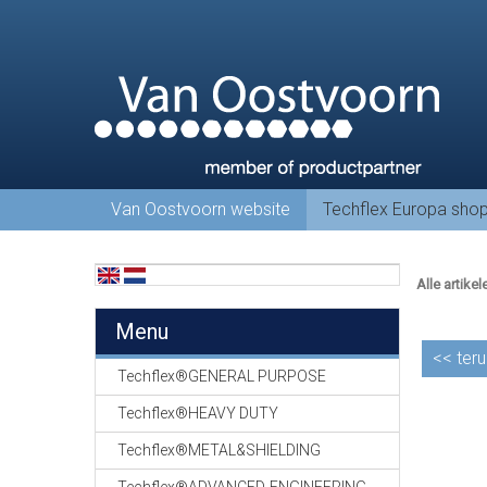
Van Oostvoorn website
Techflex Europa sho
Alle artikel
Menu
<<
teru
Techflex®GENERAL PURPOSE
Techflex®HEAVY DUTY
Techflex®METAL&SHIELDING