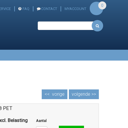
0
ERVICE
FAQ
CONTACT
MYACCOUNT
<<
vorige
volgende >>
® PET
xcl. Belasting
Aantal