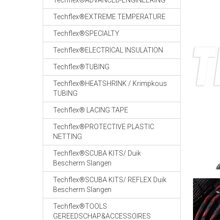
Techflex®ADVANCED-ENGINEERING
Techflex®EXTREME TEMPERATURE
Techflex®SPECIALTY
Techflex®ELECTRICAL INSULATION
Techflex®TUBING
Techflex®HEATSHRINK / Krimpkous
TUBING
Techflex® LACING TAPE
Techflex®PROTECTIVE PLASTIC
NETTING
Techflex®SCUBA KITS/ Duik
Bescherm Slangen
Techflex®SCUBA KITS/ REFLEX Duik
Bescherm Slangen
Techflex®TOOLS
GEREEDSCHAP&ACCESSOIRES