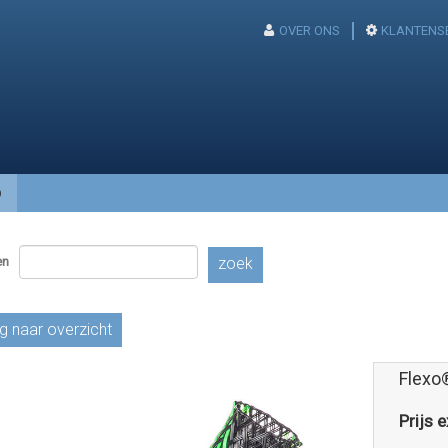
OVER ONS
KLANTENS
p
en
zoek
g naar overzicht
Flexo
Prijs e