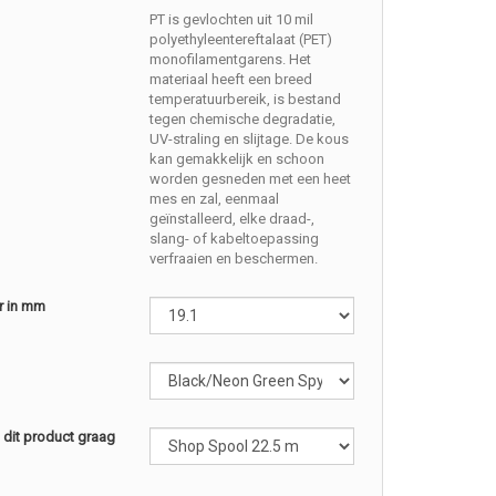
PT is gevlochten uit 10 mil
polyethyleentereftalaat (PET)
monofilamentgarens. Het
materiaal heeft een breed
temperatuurbereik, is bestand
tegen chemische degradatie,
UV-straling en slijtage. De kous
kan gemakkelijk en schoon
worden gesneden met een heet
mes en zal, eenmaal
geïnstalleerd, elke draad-,
slang- of kabeltoepassing
verfraaien en beschermen.
r in mm
l dit product graag