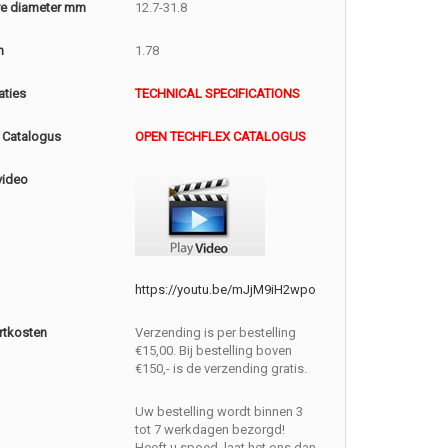
e diameter mm
12.7-31.8
m
1.78
aties
TECHNICAL SPECIFICATIONS
 Catalogus
OPEN TECHFLEX CATALOGUS
video
https://youtu.be/mJjM9iH2wpo
rtkosten
Verzending is per bestelling
€15,00. Bij bestelling boven
€150,- is de verzending gratis.
Uw bestelling wordt binnen 3
tot 7 werkdagen bezorgd!
Heeft u spoed, laat het ons dan