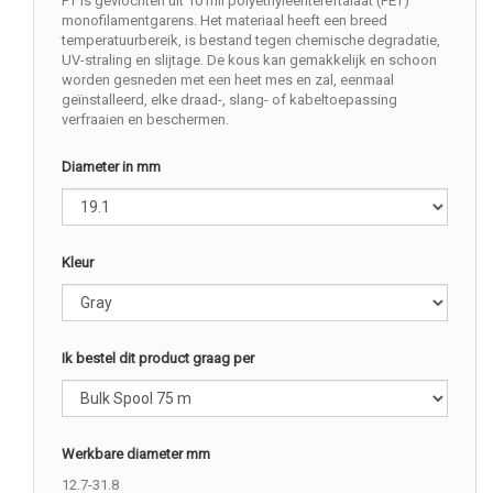
PT is gevlochten uit 10 mil polyethyleentereftalaat (PET)
monofilamentgarens. Het materiaal heeft een breed
temperatuurbereik, is bestand tegen chemische degradatie,
UV-straling en slijtage. De kous kan gemakkelijk en schoon
worden gesneden met een heet mes en zal, eenmaal
geïnstalleerd, elke draad-, slang- of kabeltoepassing
verfraaien en beschermen.
Diameter in mm
Kleur
Ik bestel dit product graag per
Werkbare diameter mm
12.7-31.8