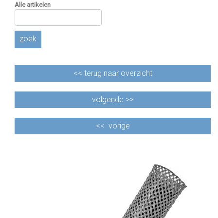
Alle artikelen
zoek
<<
terug naar overzicht
volgende >>
<<
vorige