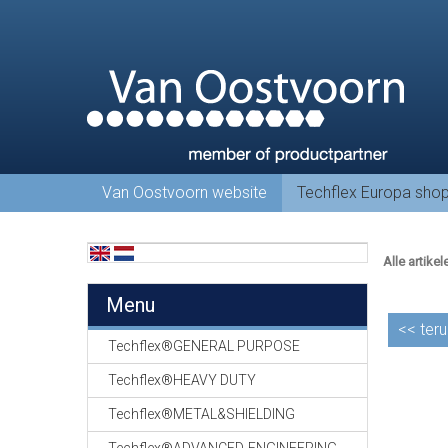
Van Oostvoorn website
Techflex Europa sho
Alle artikel
Menu
<<
teru
Techflex®GENERAL PURPOSE
Techflex®HEAVY DUTY
Techflex®METAL&SHIELDING