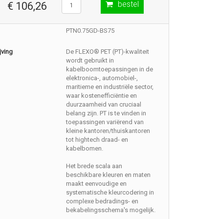
bestel
€ 106,26
PTN0.75GD-BS75
jving
De FLEXO® PET (PT)-kwaliteit
wordt gebruikt in
kabelboomtoepassingen in de
elektronica-, automobiel-,
maritieme en industriële sector,
waar kostenefficiëntie en
duurzaamheid van cruciaal
belang zijn. PT is te vinden in
toepassingen variërend van
kleine kantoren/thuiskantoren
tot hightech draad- en
kabelbomen.
Het brede scala aan
beschikbare kleuren en maten
maakt eenvoudige en
systematische kleurcodering in
complexe bedradings- en
bekabelingsschema's mogelijk.