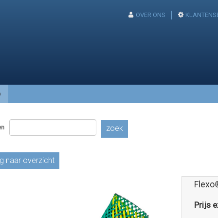
OVER ONS
KLANTENS
p
en
zoek
g naar overzicht
Flexo
Prijs e