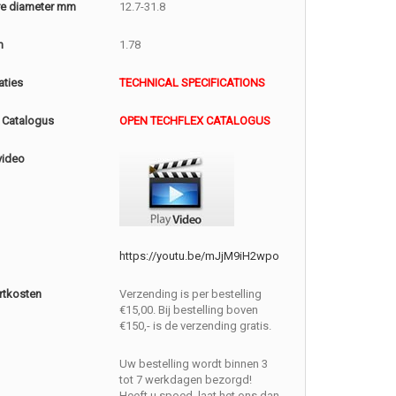
e diameter mm
12.7-31.8
m
1.78
aties
TECHNICAL SPECIFICATIONS
 Catalogus
OPEN TECHFLEX CATALOGUS
video
https://youtu.be/mJjM9iH2wpo
rtkosten
Verzending is per bestelling
€15,00. Bij bestelling boven
€150,- is de verzending gratis.
Uw bestelling wordt binnen 3
tot 7 werkdagen bezorgd!
Heeft u spoed, laat het ons dan