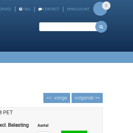
0
ERVICE
FAQ
CONTACT
MYACCOUNT
<<
vorige
volgende >>
® PET
xcl. Belasting
Aantal