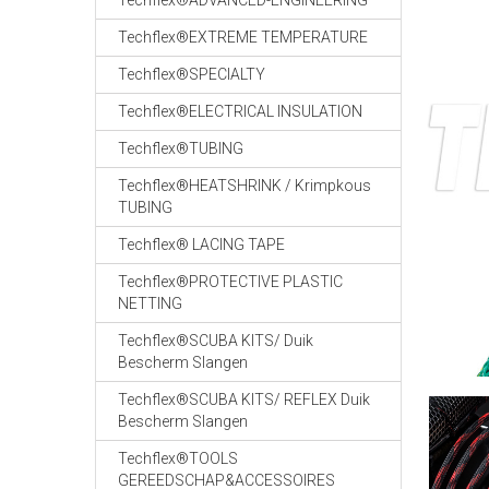
Techflex®ADVANCED-ENGINEERING
Techflex®EXTREME TEMPERATURE
Techflex®SPECIALTY
Techflex®ELECTRICAL INSULATION
Techflex®TUBING
Techflex®HEATSHRINK / Krimpkous
TUBING
Techflex® LACING TAPE
Techflex®PROTECTIVE PLASTIC
NETTING
Techflex®SCUBA KITS/ Duik
Bescherm Slangen
Techflex®SCUBA KITS/ REFLEX Duik
Bescherm Slangen
Techflex®TOOLS
GEREEDSCHAP&ACCESSOIRES