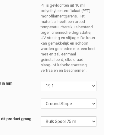
PT is gevlochten uit 10 mil
polyethyleentereftalaat (PET)
monofilamentgarens. Het
materiaal heeft een breed
temperatuurbereik, is bestand
tegen chemische degradatie,
UV-straling en slijtage. De kous
kan gemakkelijk en schoon
worden gesneden met een heet
mes en zal, eenmaal
geïnstalleerd, elke draad-,
slang- of kabeltoepassing
verfraaien en beschermen.
r in mm
l dit product graag