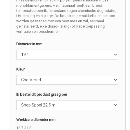
PT is gevlochten uit 10 mil polyethyleentereftalaat (PET)
monofilamentgarens. Het materiaal heeft een breed
temperatuurbereik, is bestand tegen chemische degradatie,
UV-straling en slijtage. De kous kan gemakkelijk en schoon
worden gesneden met een heet mes en zal, eenmaal
geïnstalleerd, elke draad-, slang- of kabeltoepassing
verfraaien en beschermen.
Diameter in mm
Kleur
Ik bestel dit product graag per
Werkbare diameter mm
12.7-31.8