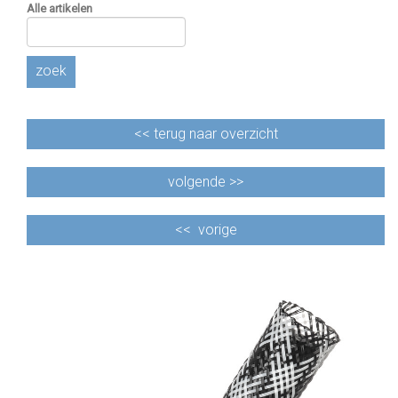
Alle artikelen
zoek
<<
terug naar overzicht
volgende >>
<<
vorige