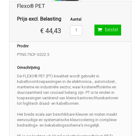
Flexo® PET
Prijs excl. Belasting
Aantal
bestel
€ 44,43
Prodnr
PTN0.75CF-SS22.5
Omschrijving
De FLEXO® PET (PT)-kwaliteit wordt gebruikt in
kabelboomtoepassingen in de elektronica-, automobiel-,
maritieme en industriële sector, waar kostenefficiëntie en
duurzaamheid van cruciaal belang zijn. PT is te vinden in
toepassingen variërend van kleine kantoren/thuiskantoren
tot hightech draad- en kabelbomen.
Het brede scala aan beschikbare kleuren en maten maakt
eenvoudige en systematische kleurcodering in complexe
bedradings- en bekabelingsschema's mogelijk.