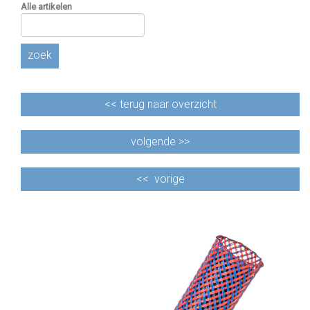
Alle artikelen
zoek
<<
terug naar overzicht
volgende >>
<<
vorige