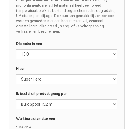
PT is gevlochten uit 10 mil polyethyleentereftalaat (PET)
monofilamentgarens. Het materiaal heeft een breed
temperatuurbereik, is bestand tegen chemische degradatie,
UV-straling en slijtage. De kous kan gemakkelijk en schoon
worden gesneden met een heet mes en zal, eenmaal
geïnstalleerd, elke draad-, slang- of kabeltoepassing
verfraaien en beschermen.
Diameter in mm
Kleur
Ik bestel dit product graag per
Werkbare diameter mm
9.53-25.4