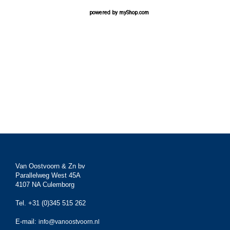
powered by
myShop.com
Van Oostvoorn & Zn bv
Parallelweg West 45A
4107 NA Culemborg
Tel. +31 (0)345 515 262
E-mail:
info@vanoostvoorn.nl