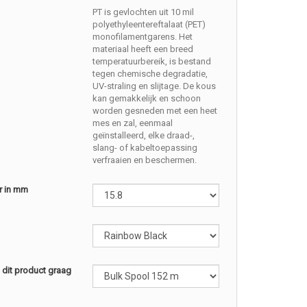
PT is gevlochten uit 10 mil
polyethyleentereftalaat (PET)
monofilamentgarens. Het
materiaal heeft een breed
temperatuurbereik, is bestand
tegen chemische degradatie,
UV-straling en slijtage. De kous
kan gemakkelijk en schoon
worden gesneden met een heet
mes en zal, eenmaal
geïnstalleerd, elke draad-,
slang- of kabeltoepassing
verfraaien en beschermen.
r in mm
l dit product graag