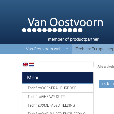
Van Oostvoorn website
Techflex Europa sho
Alle artikel
Menu
<<
teru
Techflex®GENERAL PURPOSE
Techflex®HEAVY DUTY
Techflex®METAL&SHIELDING