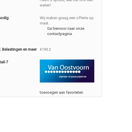
weten!
nodig
Wij maken graag een offerte op
maat.
Ga hiervoor naar onze
contactpagina.
cl. Belastingen en meer
€193.2
ail-7
toevoegen aan favorieten