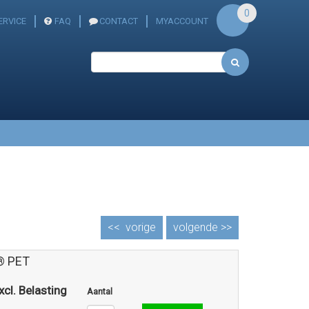
0
ERVICE
FAQ
CONTACT
MYACCOUNT
<<
vorige
volgende >>
® PET
xcl. Belasting
Aantal