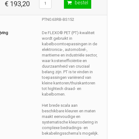
bestel
€ 193,20
PTN0.63RB-BS152
jving
De FLEXO® PET (PT)-kwaliteit
wordt gebruikt in
kabelboomtoepassingen in de
elektronica-, automobiel-,
maritieme en industriële sector,
waar kostenefficiëntie en
duurzaamheid van cruciaal
belang zijn. PT is te vinden in
toepassingen variërend van
kleine kantoren/thuiskantoren
tot hightech draad- en
kabelbomen.
Het brede scala aan
beschikbare kleuren en maten
maakt eenvoudige en
systematische kleurcodering in
complexe bedradings- en
bekabelingsschema's mogelijk.