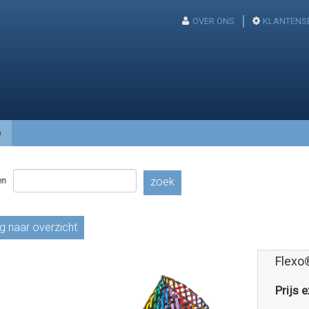
OVER ONS
KLANTENS
p
en
zoek
g naar overzicht
Flexo
Prijs e