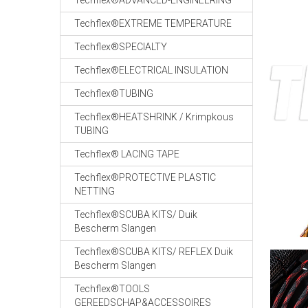
Techflex®ADVANCED-ENGINEERING
Techflex®EXTREME TEMPERATURE
Techflex®SPECIALTY
Techflex®ELECTRICAL INSULATION
Techflex®TUBING
Techflex®HEATSHRINK / Krimpkous
TUBING
Techflex® LACING TAPE
Techflex®PROTECTIVE PLASTIC
NETTING
Techflex®SCUBA KITS/ Duik
Bescherm Slangen
Techflex®SCUBA KITS/ REFLEX Duik
Bescherm Slangen
Techflex®TOOLS
GEREEDSCHAP&ACCESSOIRES