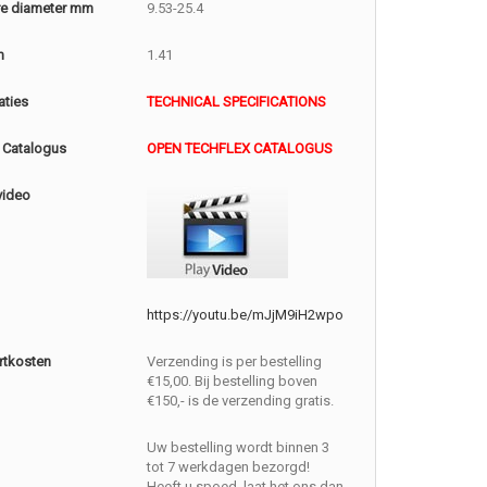
e diameter mm
9.53-25.4
m
1.41
aties
TECHNICAL SPECIFICATIONS
 Catalogus
OPEN TECHFLEX CATALOGUS
video
https://youtu.be/mJjM9iH2wpo
rtkosten
Verzending is per bestelling
€15,00. Bij bestelling boven
€150,- is de verzending gratis.
Uw bestelling wordt binnen 3
tot 7 werkdagen bezorgd!
Heeft u spoed, laat het ons dan