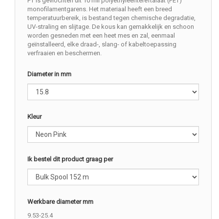
PT is gevlochten uit 10 mil polyethyleentereftalaat (PET)
monofilamentgarens. Het materiaal heeft een breed
temperatuurbereik, is bestand tegen chemische degradatie,
UV-straling en slijtage. De kous kan gemakkelijk en schoon
worden gesneden met een heet mes en zal, eenmaal
geïnstalleerd, elke draad-, slang- of kabeltoepassing
verfraaien en beschermen.
Diameter in mm
Kleur
Ik bestel dit product graag per
Werkbare diameter mm
9.53-25.4