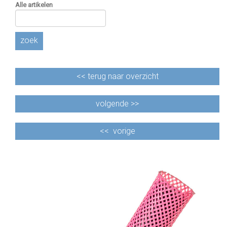
Alle artikelen
zoek
<<
terug naar overzicht
volgende >>
<<
vorige