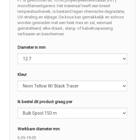
PT is gevlochten uit 10 mil polyethyleentereftalaat (PET)
monofilamentgarens. Het materiaal heeft een breed
temperatuurbereik, is bestand tegen chemische degradatie,
UV-straling en slijtage. De kous kan gemakkelijk en schoon
worden gesneden met een heet mes en zal, eenmaal
geïnstalleerd, elke draad-, slang- of kabeltoepassing
verfraaien en beschermen.
Diameter in mm
Kleur
Ik bestel dit product graag per
Werkbare diameter mm
6.35-19.05