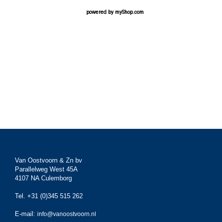
powered by
myShop.com
Van Oostvoorn & Zn bv
Parallelweg West 45A
4107 NA Culemborg
Tel. +31 (0)345 515 262
E-mail:
info@vanoostvoorn.nl