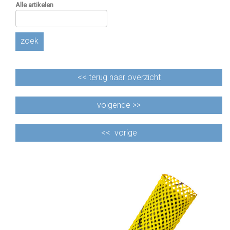
Alle artikelen
zoek
<<
terug naar overzicht
volgende >>
<<
vorige