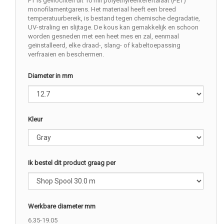
PT is gevlochten uit 10 mil polyethyleentereftalaat (PET)
monofilamentgarens. Het materiaal heeft een breed
temperatuurbereik, is bestand tegen chemische degradatie,
UV-straling en slijtage. De kous kan gemakkelijk en schoon
worden gesneden met een heet mes en zal, eenmaal
geïnstalleerd, elke draad-, slang- of kabeltoepassing
verfraaien en beschermen.
Diameter in mm
Kleur
Ik bestel dit product graag per
Werkbare diameter mm
6.35-19.05