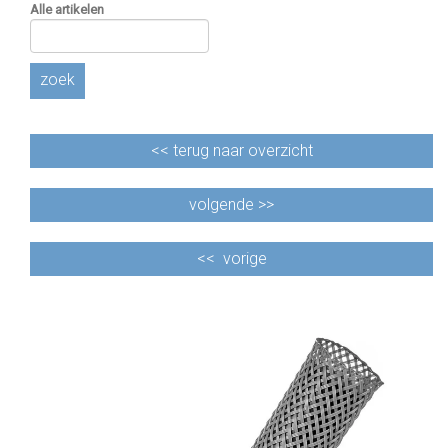
Alle artikelen
zoek
<<
terug naar overzicht
volgende >>
<<
vorige