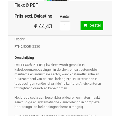
Flexo® PET
Prijs excl. Belasting
Aantal
bestel
€ 44,43
Prodnr
PTN0.50GR-SS30
Omschrijving
De FLEXO® PET (PT)-kwaliteit wordt gebruikt in
kabelboomtoepassingen in de elektronica-, automobiel-,
maritieme en industriële sector, waar kostenefficiëntie en
duurzaamheid van cruciaal belang zijn. PT is te vinden in
toepassingen variërend van kleine kantoren/thuiskantoren
tot hightech draad- en kabelbomen.
Het brede scala aan beschikbare kleuren en maten maakt
eenvoudige en systematische kleurcodering in complexe
bedradings- en bekabelingsschema's mogelijk.