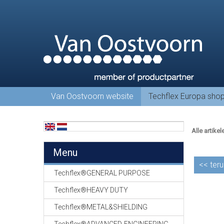
Van Oostvoorn website
Techflex Europa sho
Alle artikel
Menu
<<
teru
Techflex®GENERAL PURPOSE
Techflex®HEAVY DUTY
Techflex®METAL&SHIELDING