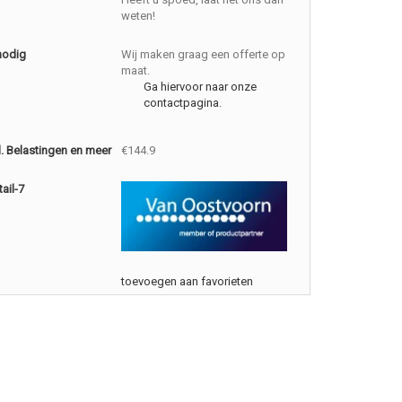
weten!
nodig
Wij maken graag een offerte op
maat.
Ga hiervoor naar onze
contactpagina.
cl. Belastingen en meer
€144.9
ail-7
toevoegen aan favorieten