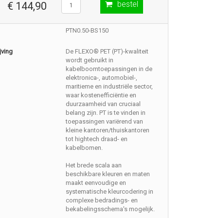
bestel
€ 144,90
PTN0.50-BS150
jving
De FLEXO® PET (PT)-kwaliteit
wordt gebruikt in
kabelboomtoepassingen in de
elektronica-, automobiel-,
maritieme en industriële sector,
waar kostenefficiëntie en
duurzaamheid van cruciaal
belang zijn. PT is te vinden in
toepassingen variërend van
kleine kantoren/thuiskantoren
tot hightech draad- en
kabelbomen.
Het brede scala aan
beschikbare kleuren en maten
maakt eenvoudige en
systematische kleurcodering in
complexe bedradings- en
bekabelingsschema's mogelijk.