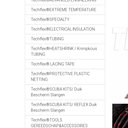
Techflex®ADVANCED-ENGINEERING
Techflex®EXTREME TEMPERATURE
Techflex®SPECIALTY
Techflex®ELECTRICAL INSULATION
Techflex®TUBING
Techflex®HEATSHRINK / Krimpkous
TUBING
Techflex® LACING TAPE
Techflex®PROTECTIVE PLASTIC
NETTING
Techflex®SCUBA KITS/ Duik
Bescherm Slangen
Techflex®SCUBA KITS/ REFLEX Duik
Bescherm Slangen
Techflex®TOOLS
GEREEDSCHAP&ACCESSOIRES