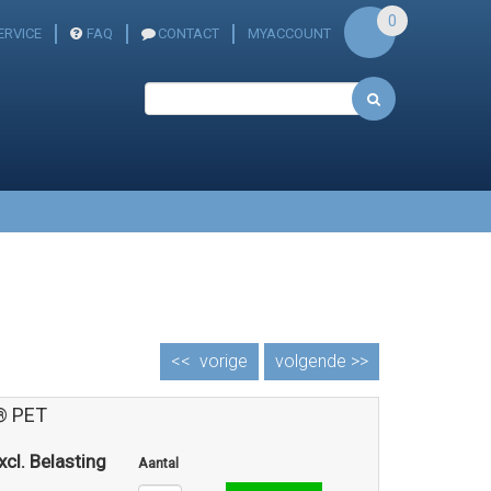
0
ERVICE
FAQ
CONTACT
MYACCOUNT
<<
vorige
volgende >>
® PET
xcl. Belasting
Aantal