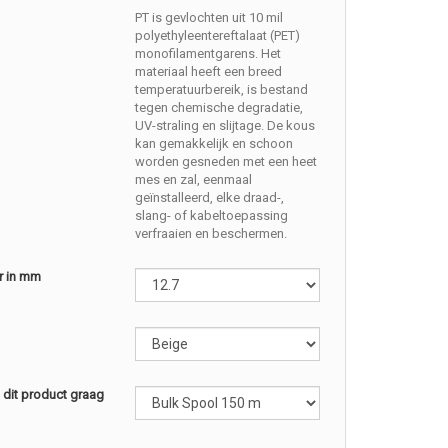
PT is gevlochten uit 10 mil
polyethyleentereftalaat (PET)
monofilamentgarens. Het
materiaal heeft een breed
temperatuurbereik, is bestand
tegen chemische degradatie,
UV-straling en slijtage. De kous
kan gemakkelijk en schoon
worden gesneden met een heet
mes en zal, eenmaal
geïnstalleerd, elke draad-,
slang- of kabeltoepassing
verfraaien en beschermen.
r in mm
l dit product graag