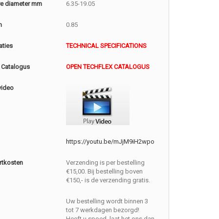
e diameter mm
6.35-19.05
m
0.85
aties
TECHNICAL SPECIFICATIONS
 Catalogus
OPEN TECHFLEX CATALOGUS
video
https://youtu.be/mJjM9iH2wpo
rtkosten
Verzending is per bestelling
€15,00. Bij bestelling boven
€150,- is de verzending gratis.
Uw bestelling wordt binnen 3
tot 7 werkdagen bezorgd!
Heeft u spoed, laat het ons dan