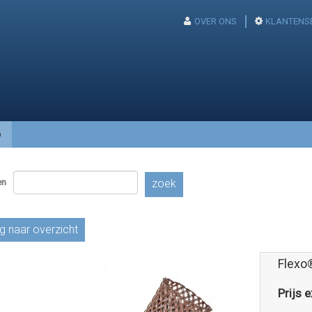
OVER ONS
KLANTENS
p
en
zoek
g naar overzicht
Flexo
Prijs e