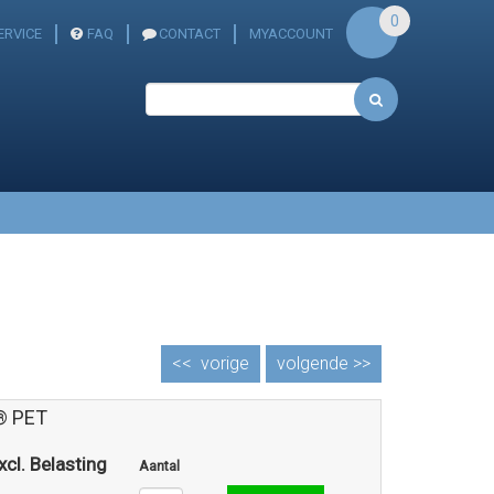
0
ERVICE
FAQ
CONTACT
MYACCOUNT
<<
vorige
volgende >>
® PET
xcl. Belasting
Aantal