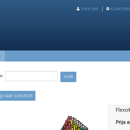
OVER ONS
KLANTENS
p
en
zoek
g naar overzicht
Flexo
Prijs e