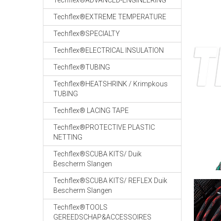
Techflex®ADVANCED-ENGINEERING
Techflex®EXTREME TEMPERATURE
Techflex®SPECIALTY
Techflex®ELECTRICAL INSULATION
Techflex®TUBING
Techflex®HEATSHRINK / Krimpkous
TUBING
Techflex® LACING TAPE
Techflex®PROTECTIVE PLASTIC
NETTING
Techflex®SCUBA KITS/ Duik
Bescherm Slangen
Techflex®SCUBA KITS/ REFLEX Duik
Bescherm Slangen
Techflex®TOOLS
GEREEDSCHAP&ACCESSOIRES