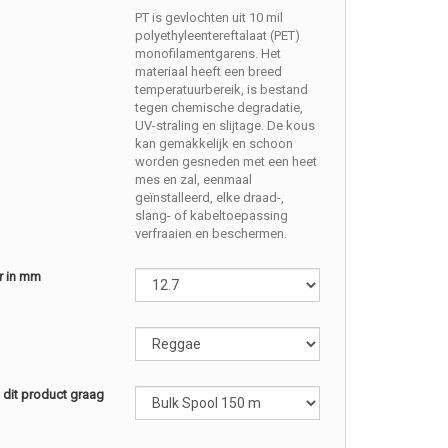
PT is gevlochten uit 10 mil
polyethyleentereftalaat (PET)
monofilamentgarens. Het
materiaal heeft een breed
temperatuurbereik, is bestand
tegen chemische degradatie,
UV-straling en slijtage. De kous
kan gemakkelijk en schoon
worden gesneden met een heet
mes en zal, eenmaal
geïnstalleerd, elke draad-,
slang- of kabeltoepassing
verfraaien en beschermen.
r in mm
l dit product graag