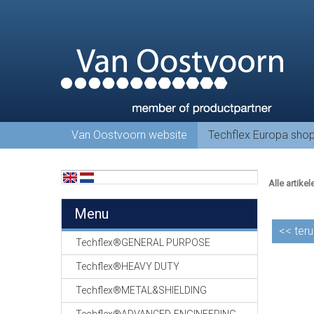
Van Oostvoorn website
Techflex Europa sho
Alle artikel
Menu
<<
teru
Techflex®GENERAL PURPOSE
Techflex®HEAVY DUTY
Techflex®METAL&SHIELDING