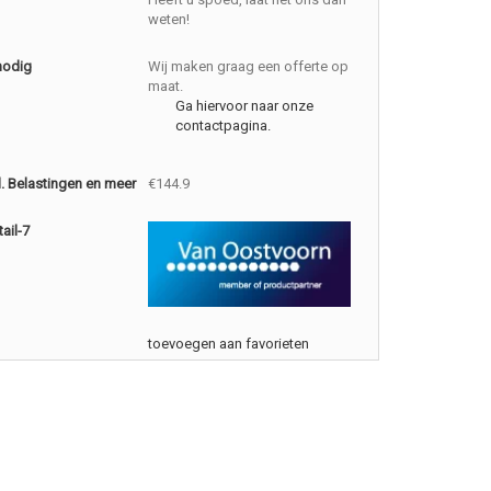
weten!
nodig
Wij maken graag een offerte op
maat.
Ga hiervoor naar onze
contactpagina.
cl. Belastingen en meer
€144.9
ail-7
toevoegen aan favorieten