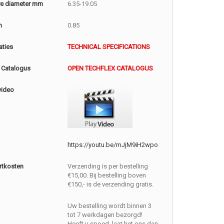
e diameter mm
6.35-19.05
m
0.85
aties
TECHNICAL SPECIFICATIONS
 Catalogus
OPEN TECHFLEX CATALOGUS
video
https://youtu.be/mJjM9iH2wpo
rtkosten
Verzending is per bestelling
€15,00. Bij bestelling boven
€150,- is de verzending gratis.
Uw bestelling wordt binnen 3
tot 7 werkdagen bezorgd!
Heeft u spoed, laat het ons dan