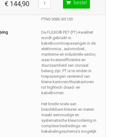
bestel
€ 144,90
PTN0.50BE-BS150
jving
De FLEXO® PET (PT)-kwaliteit
wordt gebruikt in
kabelboomtoepassingen in de
elektronica-, automobiel-,
maritieme en industriële sector,
waar kostenefficiëntie en
duurzaamheid van cruciaal
belang zijn. PT is te vinden in
toepassingen variërend van
kleine kantoren/thuiskantoren
tot hightech draad- en
kabelbomen.
Het brede scala aan
beschikbare kleuren en maten
maakt eenvoudige en
systematische kleurcodering in
complexe bedradings- en
bekabelingsschema's mogelijk.