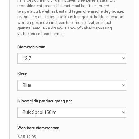
PT is gevlochten uit 10 mil polyethyleentereftalaat (PET)
monofilamentgarens. Het materiaal heeft een breed
temperatuurbereik, is bestand tegen chemische degradatie,
UV-straling en slijtage. De kous kan gemakkelijk en schoon
worden gesneden met een heet mes en zal, eenmaal
geïnstalleerd, elke draad-, slang- of kabeltoepassing
verfraaien en beschermen.
Diameter in mm
Kleur
Ik bestel dit product graag per
Werkbare diameter mm
6.35-19.05