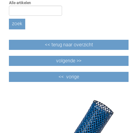
Alle artikelen
zoek
<<
terug naar overzicht
volgende >>
<<
vorige