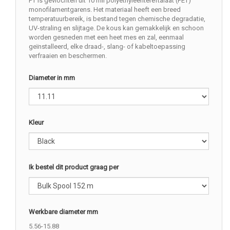
PT is gevlochten uit 10 mil polyethyleentereftalaat (PET)
monofilamentgarens. Het materiaal heeft een breed
temperatuurbereik, is bestand tegen chemische degradatie,
UV-straling en slijtage. De kous kan gemakkelijk en schoon
worden gesneden met een heet mes en zal, eenmaal
geïnstalleerd, elke draad-, slang- of kabeltoepassing
verfraaien en beschermen.
Diameter in mm
Kleur
Ik bestel dit product graag per
Werkbare diameter mm
5.56-15.88