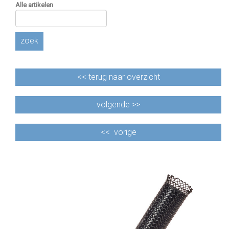
Alle artikelen
zoek
<<
terug naar overzicht
volgende >>
<<
vorige