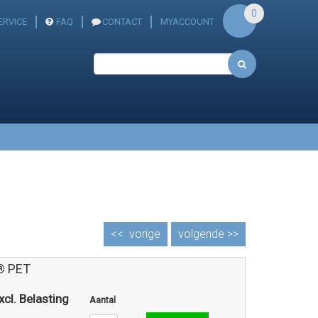
0
ERVICE
FAQ
CONTACT
MYACCOUNT
<<
vorige
volgende >>
® PET
xcl. Belasting
Aantal