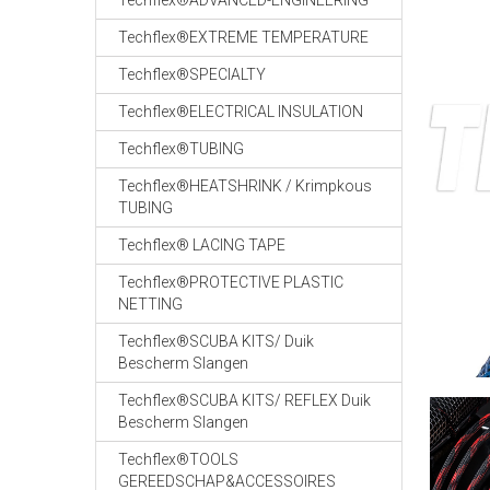
Techflex®ADVANCED-ENGINEERING
Techflex®EXTREME TEMPERATURE
Techflex®SPECIALTY
Techflex®ELECTRICAL INSULATION
Techflex®TUBING
Techflex®HEATSHRINK / Krimpkous
TUBING
Techflex® LACING TAPE
Techflex®PROTECTIVE PLASTIC
NETTING
Techflex®SCUBA KITS/ Duik
Bescherm Slangen
Techflex®SCUBA KITS/ REFLEX Duik
Bescherm Slangen
Techflex®TOOLS
GEREEDSCHAP&ACCESSOIRES