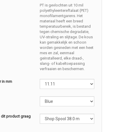
PT is gevlochten uit 10 mil
polyethyleentereftalaat (PET)
monofilamentgarens. Het
materiaal heeft een breed
temperatuurbereik, is bestand
tegen chemische degradatie,
UV-straling en slijtage. De kous
kan gemakkelijk en schoon
worden gesneden met een heet
mes en zal, eenmaal
geïnstalleerd, elke draad-,
slang- of kabeltoepassing
verfraaien en beschermen.
r in mm
l dit product graag