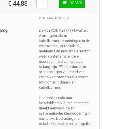
bestel
€ 44,88
PTN0.44-BL-SS.38
jving
De FLEXO® PET (PT)-kwaliteit
wordt gebruikt in
kabelboomtoepassingen in de
elektronica-, automobiel-,
maritieme en industriële sector,
waar kostenefficiëntie en
duurzaamheid van cruciaal
belang zijn. PT is te vinden in
toepassingen variërend van
kleine kantoren/thuiskantoren
tot hightech draad- en
kabelbomen.
Het brede scala aan
beschikbare kleuren en maten
maakt eenvoudige en
systematische kleurcodering in
complexe bedradings- en
bekabelingsschema's mogelijk.