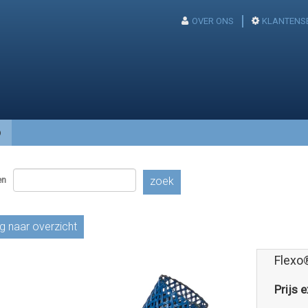
OVER ONS
KLANTENS
p
en
zoek
g naar overzicht
Flexo
Prijs e