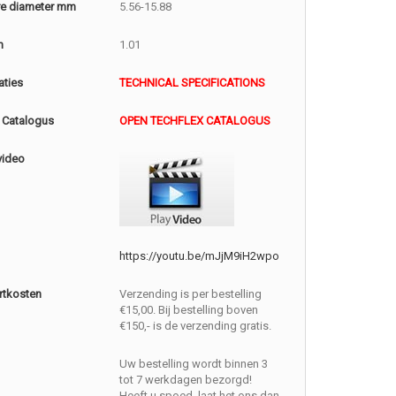
e diameter mm
5.56-15.88
m
1.01
aties
TECHNICAL SPECIFICATIONS
 Catalogus
OPEN TECHFLEX CATALOGUS
video
https://youtu.be/mJjM9iH2wpo
rtkosten
Verzending is per bestelling
€15,00. Bij bestelling boven
€150,- is de verzending gratis.
Uw bestelling wordt binnen 3
tot 7 werkdagen bezorgd!
Heeft u spoed, laat het ons dan