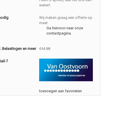
weten!
nodig
Wij maken graag een offerte op
maat.
Ga hiervoor naar onze
contactpagina.
cl. Belastingen en meer
€44.88
ail-7
toevoegen aan favorieten