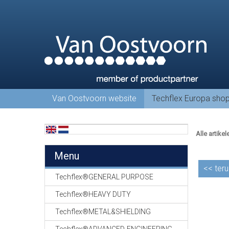
Van Oostvoorn website
Techflex Europa sho
Alle artikel
Menu
<<
teru
Techflex®GENERAL PURPOSE
Techflex®HEAVY DUTY
Techflex®METAL&SHIELDING