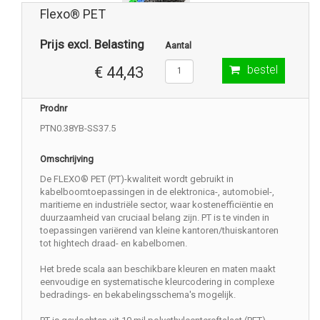
Flexo® PET
Prijs excl. Belasting
Aantal
bestel
€ 44,43
Prodnr
PTN0.38YB-SS37.5
Omschrijving
De FLEXO® PET (PT)-kwaliteit wordt gebruikt in
kabelboomtoepassingen in de elektronica-, automobiel-,
maritieme en industriële sector, waar kostenefficiëntie en
duurzaamheid van cruciaal belang zijn. PT is te vinden in
toepassingen variërend van kleine kantoren/thuiskantoren
tot hightech draad- en kabelbomen.
Het brede scala aan beschikbare kleuren en maten maakt
eenvoudige en systematische kleurcodering in complexe
bedradings- en bekabelingsschema's mogelijk.