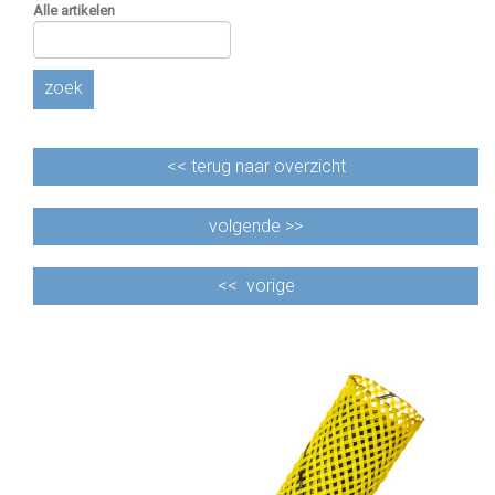
Alle artikelen
zoek
<<
terug naar overzicht
volgende >>
<<
vorige