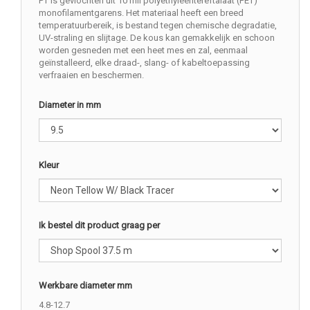
PT is gevlochten uit 10 mil polyethyleentereftalaat (PET)
monofilamentgarens. Het materiaal heeft een breed
temperatuurbereik, is bestand tegen chemische degradatie,
UV-straling en slijtage. De kous kan gemakkelijk en schoon
worden gesneden met een heet mes en zal, eenmaal
geïnstalleerd, elke draad-, slang- of kabeltoepassing
verfraaien en beschermen.
Diameter in mm
Kleur
Ik bestel dit product graag per
Werkbare diameter mm
4.8-12.7