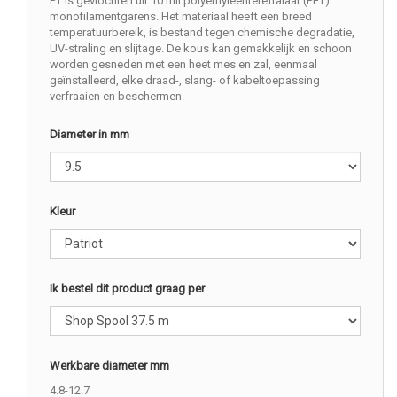
PT is gevlochten uit 10 mil polyethyleentereftalaat (PET)
monofilamentgarens. Het materiaal heeft een breed
temperatuurbereik, is bestand tegen chemische degradatie,
UV-straling en slijtage. De kous kan gemakkelijk en schoon
worden gesneden met een heet mes en zal, eenmaal
geïnstalleerd, elke draad-, slang- of kabeltoepassing
verfraaien en beschermen.
Diameter in mm
Kleur
Ik bestel dit product graag per
Werkbare diameter mm
4.8-12.7