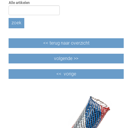
Alle artikelen
zoek
<<
terug naar overzicht
volgende >>
<<
vorige