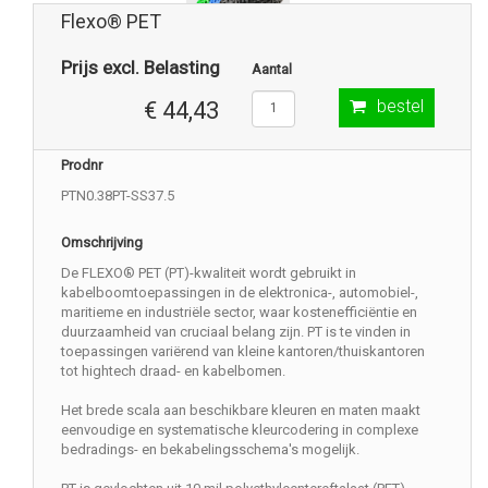
Flexo® PET
Prijs excl. Belasting
Aantal
bestel
€ 44,43
Prodnr
PTN0.38PT-SS37.5
Omschrijving
De FLEXO® PET (PT)-kwaliteit wordt gebruikt in
kabelboomtoepassingen in de elektronica-, automobiel-,
maritieme en industriële sector, waar kostenefficiëntie en
duurzaamheid van cruciaal belang zijn. PT is te vinden in
toepassingen variërend van kleine kantoren/thuiskantoren
tot hightech draad- en kabelbomen.
Het brede scala aan beschikbare kleuren en maten maakt
eenvoudige en systematische kleurcodering in complexe
bedradings- en bekabelingsschema's mogelijk.