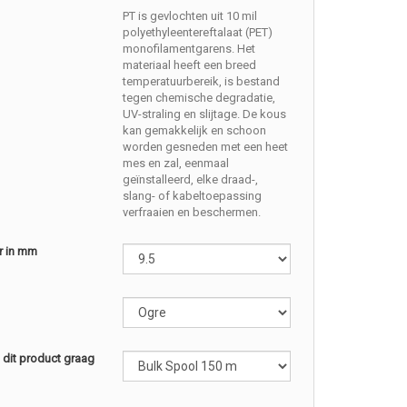
PT is gevlochten uit 10 mil
polyethyleentereftalaat (PET)
monofilamentgarens. Het
materiaal heeft een breed
temperatuurbereik, is bestand
tegen chemische degradatie,
UV-straling en slijtage. De kous
kan gemakkelijk en schoon
worden gesneden met een heet
mes en zal, eenmaal
geïnstalleerd, elke draad-,
slang- of kabeltoepassing
verfraaien en beschermen.
r in mm
l dit product graag