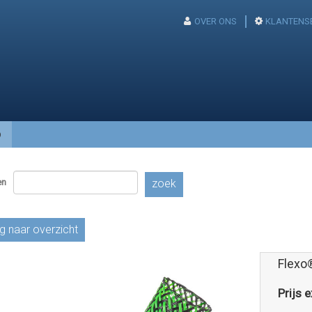
OVER ONS
KLANTENS
p
en
zoek
g naar overzicht
Flexo
Prijs e