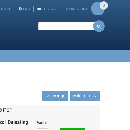
0
ERVICE
FAQ
CONTACT
MYACCOUNT
<<
vorige
volgende >>
® PET
xcl. Belasting
Aantal