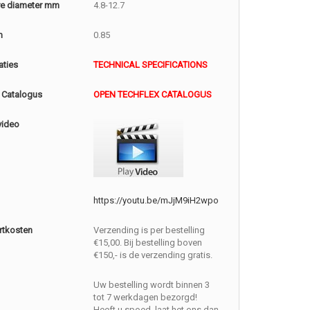
e diameter mm
4.8-12.7
m
0.85
aties
TECHNICAL SPECIFICATIONS
 Catalogus
OPEN TECHFLEX CATALOGUS
video
https://youtu.be/mJjM9iH2wpo
rtkosten
Verzending is per bestelling
€15,00. Bij bestelling boven
€150,- is de verzending gratis.
Uw bestelling wordt binnen 3
tot 7 werkdagen bezorgd!
Heeft u spoed, laat het ons dan