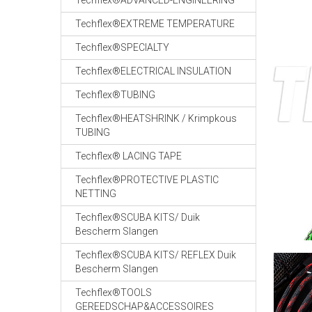
Techflex®ADVANCED-ENGINEERING
Techflex®EXTREME TEMPERATURE
Techflex®SPECIALTY
Techflex®ELECTRICAL INSULATION
Techflex®TUBING
Techflex®HEATSHRINK / Krimpkous
TUBING
Techflex® LACING TAPE
Techflex®PROTECTIVE PLASTIC
NETTING
Techflex®SCUBA KITS/ Duik
Bescherm Slangen
Techflex®SCUBA KITS/ REFLEX Duik
Bescherm Slangen
Techflex®TOOLS
GEREEDSCHAP&ACCESSOIRES