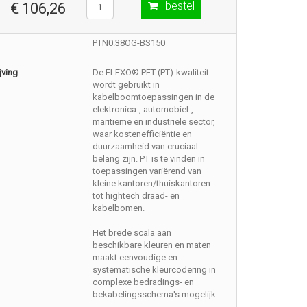
bestel
€ 106,26
PTN0.38OG-BS150
jving
De FLEXO® PET (PT)-kwaliteit
wordt gebruikt in
kabelboomtoepassingen in de
elektronica-, automobiel-,
maritieme en industriële sector,
waar kostenefficiëntie en
duurzaamheid van cruciaal
belang zijn. PT is te vinden in
toepassingen variërend van
kleine kantoren/thuiskantoren
tot hightech draad- en
kabelbomen.
Het brede scala aan
beschikbare kleuren en maten
maakt eenvoudige en
systematische kleurcodering in
complexe bedradings- en
bekabelingsschema's mogelijk.