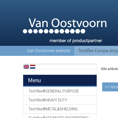
Van Oostvoorn website
Techflex Europa sho
Alle artikel
Menu
<<
teru
Techflex®GENERAL PURPOSE
Techflex®HEAVY DUTY
Techflex®METAL&SHIELDING