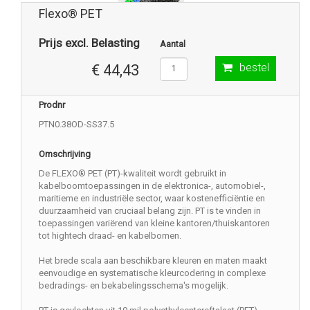
Flexo® PET
Prijs excl. Belasting
Aantal
bestel
€ 44,43
Prodnr
PTN0.38OD-SS37.5
Omschrijving
De FLEXO® PET (PT)-kwaliteit wordt gebruikt in
kabelboomtoepassingen in de elektronica-, automobiel-,
maritieme en industriële sector, waar kostenefficiëntie en
duurzaamheid van cruciaal belang zijn. PT is te vinden in
toepassingen variërend van kleine kantoren/thuiskantoren
tot hightech draad- en kabelbomen.
Het brede scala aan beschikbare kleuren en maten maakt
eenvoudige en systematische kleurcodering in complexe
bedradings- en bekabelingsschema's mogelijk.