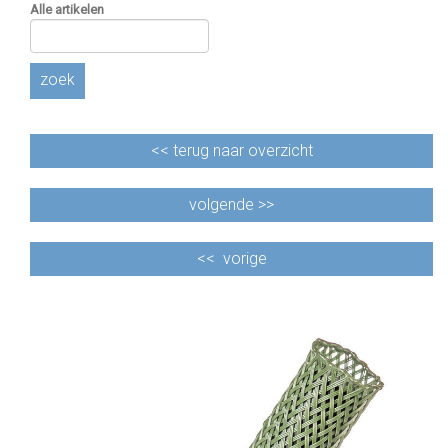
Alle artikelen
zoek
<<
terug naar overzicht
volgende >>
<<
vorige