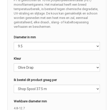
PT is gevlochten uit 10 mil polyethyleentereftalaat (PET)
monofilamentgarens. Het materiaal heeft een breed
temperatuurbereik, is bestand tegen chemische degradatie,
UV-straling en slijtage. De kous kan gemakkelijk en schoon
worden gesneden met een heet mes en zal, eenmaal
geïnstalleerd, elke draad-, slang- of kabeltoepassing
verfraaien en beschermen.
Diameter in mm
Kleur
Ik bestel dit product graag per
Werkbare diameter mm
4.8-12.7