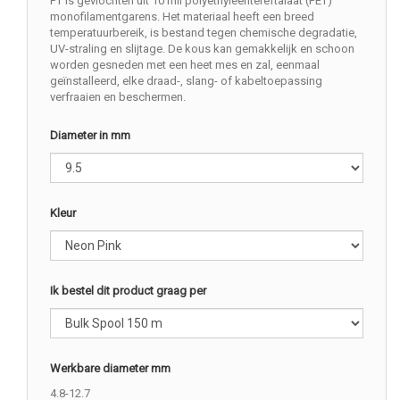
PT is gevlochten uit 10 mil polyethyleentereftalaat (PET)
monofilamentgarens. Het materiaal heeft een breed
temperatuurbereik, is bestand tegen chemische degradatie,
UV-straling en slijtage. De kous kan gemakkelijk en schoon
worden gesneden met een heet mes en zal, eenmaal
geïnstalleerd, elke draad-, slang- of kabeltoepassing
verfraaien en beschermen.
Diameter in mm
Kleur
Ik bestel dit product graag per
Werkbare diameter mm
4.8-12.7