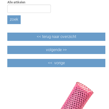
Alle artikelen
zoek
<<
terug naar overzicht
volgende >>
<<
vorige