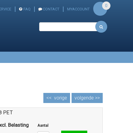
0
ERVICE
FAQ
CONTACT
MYACCOUNT
<<
vorige
volgende >>
® PET
xcl. Belasting
Aantal