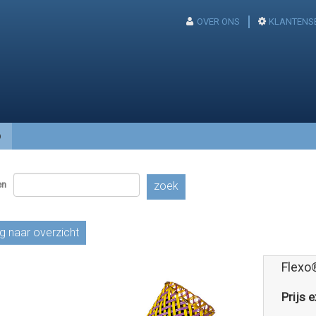
OVER ONS
KLANTENS
p
en
zoek
g naar overzicht
Flexo
Prijs e