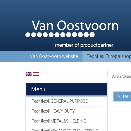
Van Oostvoorn website
Techflex Europa sho
Alle artikel
Menu
<<
teru
Techflex®GENERAL PURPOSE
Techflex®HEAVY DUTY
Techflex®METAL&SHIELDING