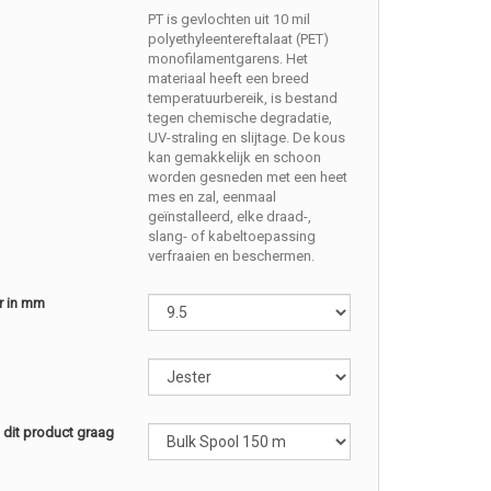
PT is gevlochten uit 10 mil
polyethyleentereftalaat (PET)
monofilamentgarens. Het
materiaal heeft een breed
temperatuurbereik, is bestand
tegen chemische degradatie,
UV-straling en slijtage. De kous
kan gemakkelijk en schoon
worden gesneden met een heet
mes en zal, eenmaal
geïnstalleerd, elke draad-,
slang- of kabeltoepassing
verfraaien en beschermen.
r in mm
l dit product graag