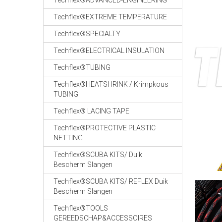
Techflex®ADVANCED-ENGINEERING
Techflex®EXTREME TEMPERATURE
Techflex®SPECIALTY
Techflex®ELECTRICAL INSULATION
Techflex®TUBING
Techflex®HEATSHRINK / Krimpkous
TUBING
Techflex® LACING TAPE
Techflex®PROTECTIVE PLASTIC
NETTING
Techflex®SCUBA KITS/ Duik
Bescherm Slangen
Techflex®SCUBA KITS/ REFLEX Duik
Bescherm Slangen
Techflex®TOOLS
GEREEDSCHAP&ACCESSOIRES