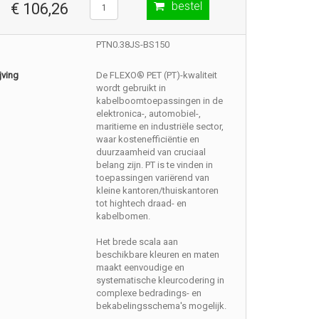
bestel
€ 106,26
PTN0.38JS-BS150
jving
De FLEXO® PET (PT)-kwaliteit
wordt gebruikt in
kabelboomtoepassingen in de
elektronica-, automobiel-,
maritieme en industriële sector,
waar kostenefficiëntie en
duurzaamheid van cruciaal
belang zijn. PT is te vinden in
toepassingen variërend van
kleine kantoren/thuiskantoren
tot hightech draad- en
kabelbomen.
Het brede scala aan
beschikbare kleuren en maten
maakt eenvoudige en
systematische kleurcodering in
complexe bedradings- en
bekabelingsschema's mogelijk.