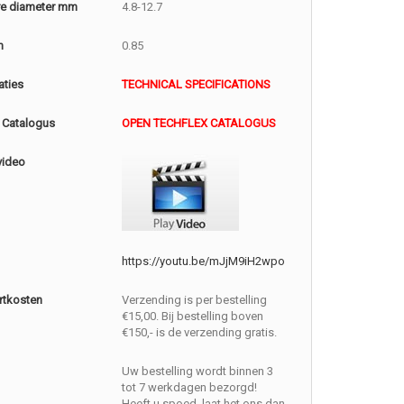
e diameter mm
4.8-12.7
m
0.85
aties
TECHNICAL SPECIFICATIONS
 Catalogus
OPEN TECHFLEX CATALOGUS
video
https://youtu.be/mJjM9iH2wpo
rtkosten
Verzending is per bestelling
€15,00. Bij bestelling boven
€150,- is de verzending gratis.
Uw bestelling wordt binnen 3
tot 7 werkdagen bezorgd!
Heeft u spoed, laat het ons dan