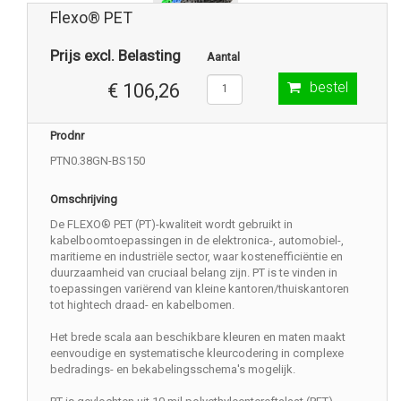
Flexo® PET
Prijs excl. Belasting
Aantal
bestel
€ 106,26
Prodnr
PTN0.38GN-BS150
Omschrijving
De FLEXO® PET (PT)-kwaliteit wordt gebruikt in
kabelboomtoepassingen in de elektronica-, automobiel-,
maritieme en industriële sector, waar kostenefficiëntie en
duurzaamheid van cruciaal belang zijn. PT is te vinden in
toepassingen variërend van kleine kantoren/thuiskantoren
tot hightech draad- en kabelbomen.
Het brede scala aan beschikbare kleuren en maten maakt
eenvoudige en systematische kleurcodering in complexe
bedradings- en bekabelingsschema's mogelijk.