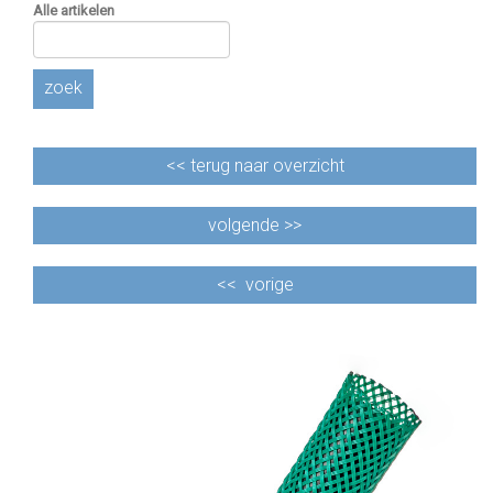
Alle artikelen
zoek
<<
terug naar overzicht
volgende >>
<<
vorige