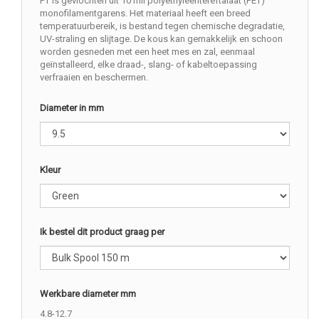
PT is gevlochten uit 10 mil polyethyleentereftalaat (PET)
monofilamentgarens. Het materiaal heeft een breed
temperatuurbereik, is bestand tegen chemische degradatie,
UV-straling en slijtage. De kous kan gemakkelijk en schoon
worden gesneden met een heet mes en zal, eenmaal
geïnstalleerd, elke draad-, slang- of kabeltoepassing
verfraaien en beschermen.
Diameter in mm
Kleur
Ik bestel dit product graag per
Werkbare diameter mm
4.8-12.7