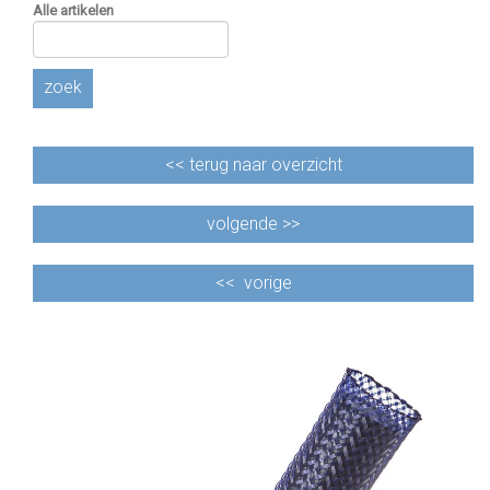
Alle artikelen
zoek
<<
terug naar overzicht
volgende >>
<<
vorige