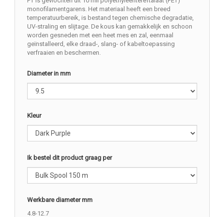
PT is gevlochten uit 10 mil polyethyleentereftalaat (PET)
monofilamentgarens. Het materiaal heeft een breed
temperatuurbereik, is bestand tegen chemische degradatie,
UV-straling en slijtage. De kous kan gemakkelijk en schoon
worden gesneden met een heet mes en zal, eenmaal
geïnstalleerd, elke draad-, slang- of kabeltoepassing
verfraaien en beschermen.
Diameter in mm
Kleur
Ik bestel dit product graag per
Werkbare diameter mm
4.8-12.7