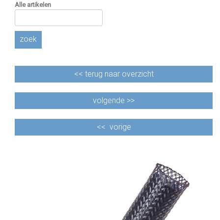
Alle artikelen
zoek
<<
terug naar overzicht
volgende >>
<<
vorige