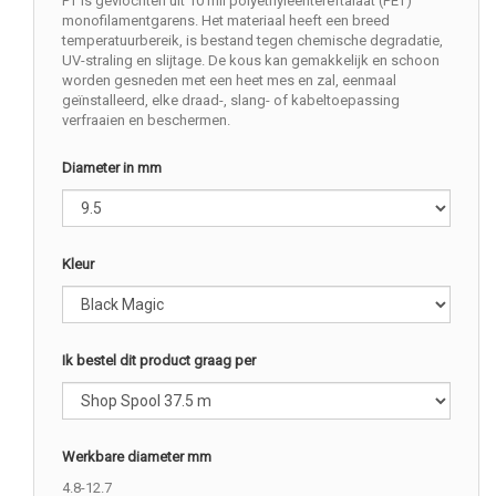
PT is gevlochten uit 10 mil polyethyleentereftalaat (PET)
monofilamentgarens. Het materiaal heeft een breed
temperatuurbereik, is bestand tegen chemische degradatie,
UV-straling en slijtage. De kous kan gemakkelijk en schoon
worden gesneden met een heet mes en zal, eenmaal
geïnstalleerd, elke draad-, slang- of kabeltoepassing
verfraaien en beschermen.
Diameter in mm
Kleur
Ik bestel dit product graag per
Werkbare diameter mm
4.8-12.7