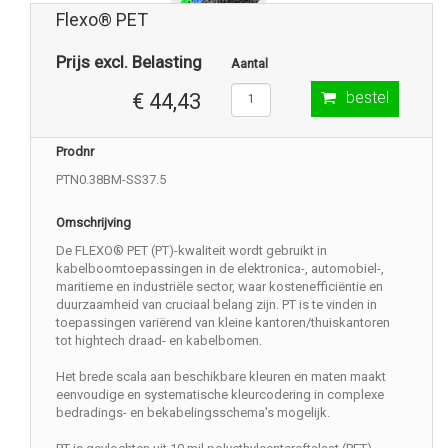
Flexo® PET
Prijs excl. Belasting
Aantal
bestel
€ 44,43
Prodnr
PTN0.38BM-SS37.5
Omschrijving
De FLEXO® PET (PT)-kwaliteit wordt gebruikt in
kabelboomtoepassingen in de elektronica-, automobiel-,
maritieme en industriële sector, waar kostenefficiëntie en
duurzaamheid van cruciaal belang zijn. PT is te vinden in
toepassingen variërend van kleine kantoren/thuiskantoren
tot hightech draad- en kabelbomen.
Het brede scala aan beschikbare kleuren en maten maakt
eenvoudige en systematische kleurcodering in complexe
bedradings- en bekabelingsschema's mogelijk.