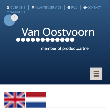
OVER ONS
KLANTENSERVICE
FAQ
CONTACT
MYACCOUNT
0
Toggle
navigatio