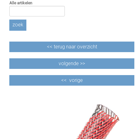
Alle artikelen
zoek
<<
terug naar overzicht
volgende >>
<<
vorige