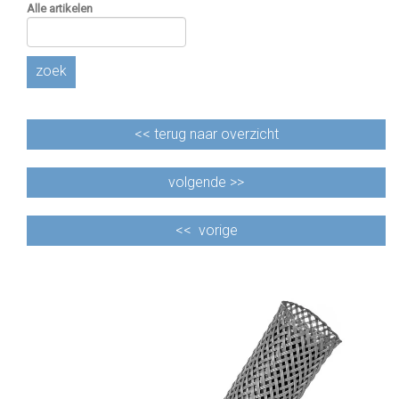
Alle artikelen
zoek
<<
terug naar overzicht
volgende >>
<<
vorige