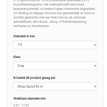
PT is gevlochten uit 10 mil polyethyleentereftalaat (PET)
monofilamentgarens. Het materiaal heeft een breed
temperatuurbereik, is bestand tegen chemische degradatie,
UV-straling en slijtage. De kous kan gemakkelijk en schoon
worden gesneden met een heet mes en zal, eenmaal
geïnstalleerd, elke draad-, slang- of kabeltoepassing
verfraaien en beschermen.
Diameter in mm
Kleur
Ik bestel dit product graag per
Werkbare diameter mm
3.97 - 11.91