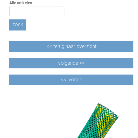
Alle artikelen
zoek
<<
terug naar overzicht
volgende >>
<<
vorige