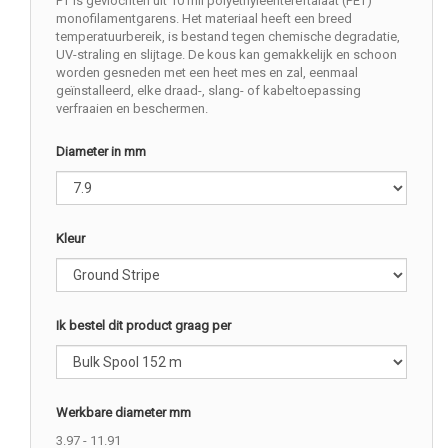
PT is gevlochten uit 10 mil polyethyleentereftalaat (PET)
monofilamentgarens. Het materiaal heeft een breed
temperatuurbereik, is bestand tegen chemische degradatie,
UV-straling en slijtage. De kous kan gemakkelijk en schoon
worden gesneden met een heet mes en zal, eenmaal
geïnstalleerd, elke draad-, slang- of kabeltoepassing
verfraaien en beschermen.
Diameter in mm
Kleur
Ik bestel dit product graag per
Werkbare diameter mm
3.97 - 11.91