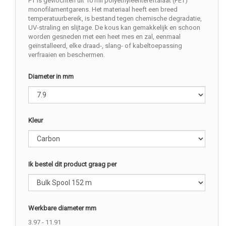
PT is gevlochten uit 10 mil polyethyleentereftalaat (PET)
monofilamentgarens. Het materiaal heeft een breed
temperatuurbereik, is bestand tegen chemische degradatie,
UV-straling en slijtage. De kous kan gemakkelijk en schoon
worden gesneden met een heet mes en zal, eenmaal
geïnstalleerd, elke draad-, slang- of kabeltoepassing
verfraaien en beschermen.
Diameter in mm
Kleur
Ik bestel dit product graag per
Werkbare diameter mm
3.97 - 11.91