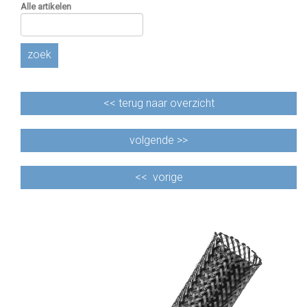
Alle artikelen
zoek
<<
terug naar overzicht
volgende >>
<<
vorige