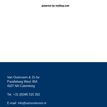
powered by
myShop.com
Van Oostvoorn & Zn bv
Parallelweg West 45A
4107 NA Culemborg
Tel. +31 (0)345 515 262
E-mail:
info@vanoostvoorn.nl