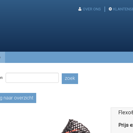
OVER ONS
KLANTENS
p
en
zoek
g naar overzicht
Flexo
Prijs e