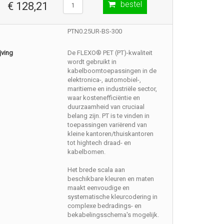
bestel
€ 128,21
PTN0.25UR-BS-300
jving
De FLEXO® PET (PT)-kwaliteit
wordt gebruikt in
kabelboomtoepassingen in de
elektronica-, automobiel-,
maritieme en industriële sector,
waar kostenefficiëntie en
duurzaamheid van cruciaal
belang zijn. PT is te vinden in
toepassingen variërend van
kleine kantoren/thuiskantoren
tot hightech draad- en
kabelbomen.
Het brede scala aan
beschikbare kleuren en maten
maakt eenvoudige en
systematische kleurcodering in
complexe bedradings- en
bekabelingsschema's mogelijk.