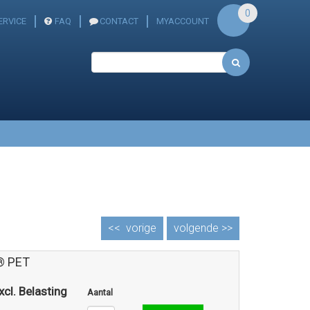
0
ERVICE
FAQ
CONTACT
MYACCOUNT
<<
vorige
volgende >>
® PET
xcl. Belasting
Aantal