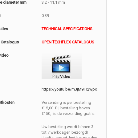
e diameter mm
3,2 - 11,1 mm
m
0.39
aties
TECHNICAL SPECIFICATIONS
 Catalogus
OPEN TECHFLEX CATALOGUS
video
https://youtu.be/mJjM9iH2wpo
rtkosten
Verzending is per bestelling
€15,00. Bij bestelling boven
€150,- is de verzending gratis.
Uw bestelling wordt binnen 3
tot 7 werkdagen bezorgd!
Heeft u spoed, laat het ons dan