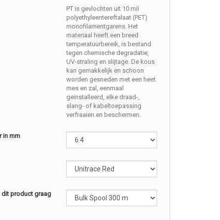
PT is gevlochten uit 10 mil
polyethyleentereftalaat (PET)
monofilamentgarens. Het
materiaal heeft een breed
temperatuurbereik, is bestand
tegen chemische degradatie,
UV-straling en slijtage. De kous
kan gemakkelijk en schoon
worden gesneden met een heet
mes en zal, eenmaal
geïnstalleerd, elke draad-,
slang- of kabeltoepassing
verfraaien en beschermen.
r in mm
l dit product graag