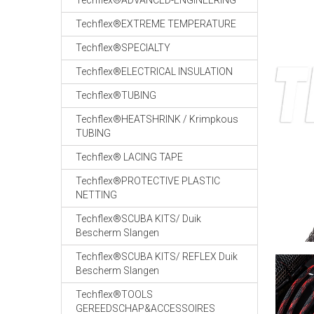
Techflex®ADVANCED-ENGINEERING
Techflex®EXTREME TEMPERATURE
Techflex®SPECIALTY
Techflex®ELECTRICAL INSULATION
Techflex®TUBING
Techflex®HEATSHRINK / Krimpkous
TUBING
Techflex® LACING TAPE
Techflex®PROTECTIVE PLASTIC
NETTING
Techflex®SCUBA KITS/ Duik
Bescherm Slangen
Techflex®SCUBA KITS/ REFLEX Duik
Bescherm Slangen
Techflex®TOOLS
GEREEDSCHAP&ACCESSOIRES