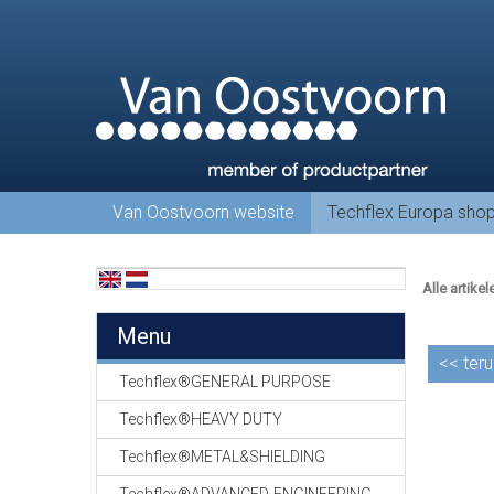
Van Oostvoorn website
Techflex Europa sho
Alle artikel
Menu
<<
teru
Techflex®GENERAL PURPOSE
Techflex®HEAVY DUTY
Techflex®METAL&SHIELDING