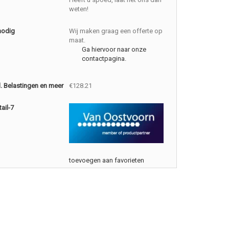
weten!
nodig
Wij maken graag een offerte op
maat.
Ga hiervoor naar onze
contactpagina.
cl. Belastingen en meer
€128.21
ail-7
toevoegen aan favorieten