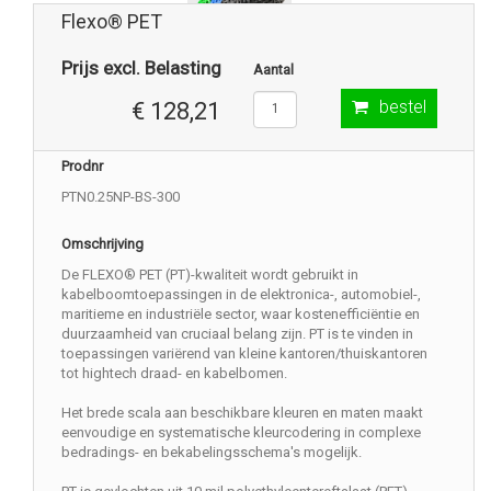
Flexo® PET
Prijs excl. Belasting
Aantal
bestel
€ 128,21
Prodnr
PTN0.25NP-BS-300
Omschrijving
De FLEXO® PET (PT)-kwaliteit wordt gebruikt in
kabelboomtoepassingen in de elektronica-, automobiel-,
maritieme en industriële sector, waar kostenefficiëntie en
duurzaamheid van cruciaal belang zijn. PT is te vinden in
toepassingen variërend van kleine kantoren/thuiskantoren
tot hightech draad- en kabelbomen.
Het brede scala aan beschikbare kleuren en maten maakt
eenvoudige en systematische kleurcodering in complexe
bedradings- en bekabelingsschema's mogelijk.