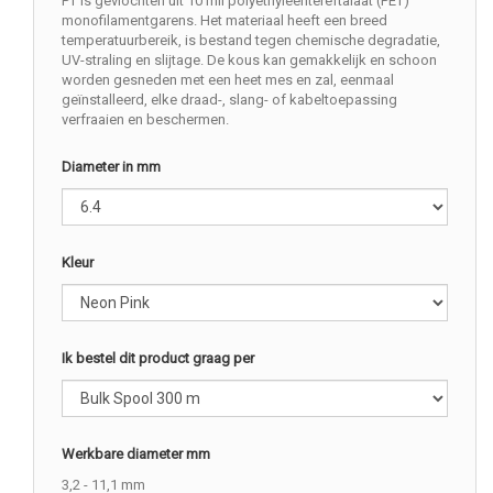
PT is gevlochten uit 10 mil polyethyleentereftalaat (PET)
monofilamentgarens. Het materiaal heeft een breed
temperatuurbereik, is bestand tegen chemische degradatie,
UV-straling en slijtage. De kous kan gemakkelijk en schoon
worden gesneden met een heet mes en zal, eenmaal
geïnstalleerd, elke draad-, slang- of kabeltoepassing
verfraaien en beschermen.
Diameter in mm
Kleur
Ik bestel dit product graag per
Werkbare diameter mm
3,2 - 11,1 mm