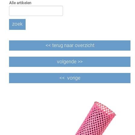
Alle artikelen
zoek
<<
terug naar overzicht
volgende >>
<<
vorige