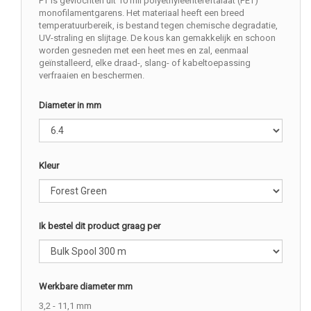
PT is gevlochten uit 10 mil polyethyleentereftalaat (PET)
monofilamentgarens. Het materiaal heeft een breed
temperatuurbereik, is bestand tegen chemische degradatie,
UV-straling en slijtage. De kous kan gemakkelijk en schoon
worden gesneden met een heet mes en zal, eenmaal
geïnstalleerd, elke draad-, slang- of kabeltoepassing
verfraaien en beschermen.
Diameter in mm
Kleur
Ik bestel dit product graag per
Werkbare diameter mm
3,2 - 11,1 mm