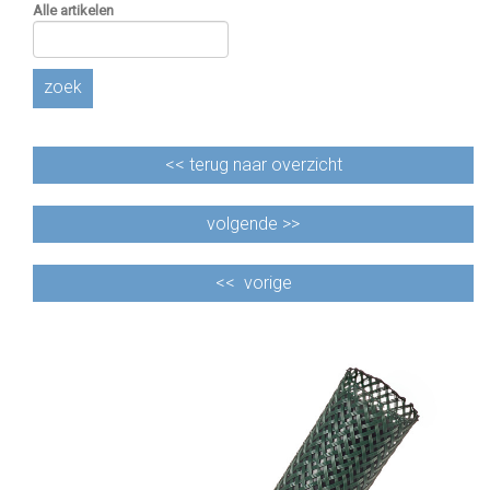
Alle artikelen
zoek
<<
terug naar overzicht
volgende >>
<<
vorige