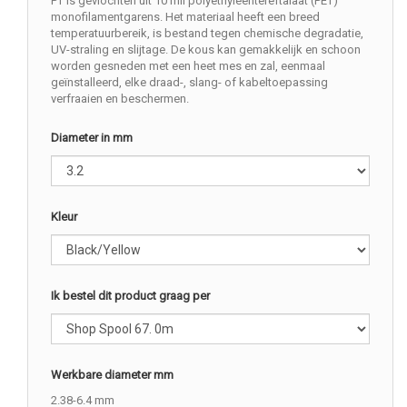
PT is gevlochten uit 10 mil polyethyleentereftalaat (PET)
monofilamentgarens. Het materiaal heeft een breed
temperatuurbereik, is bestand tegen chemische degradatie,
UV-straling en slijtage. De kous kan gemakkelijk en schoon
worden gesneden met een heet mes en zal, eenmaal
geïnstalleerd, elke draad-, slang- of kabeltoepassing
verfraaien en beschermen.
Diameter in mm
Kleur
Ik bestel dit product graag per
Werkbare diameter mm
2.38-6.4 mm