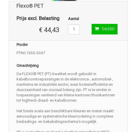
Flexo® PET
Prijs excl. Belasting
Aantal
bestel
€ 44,43
Prodnr
PTN0.13SS-SS67
Omschrijving
De FLEXO® PET (PT)-kwaliteit wordt gebruikt in
kabelboomtoepassingen in de elektronica-, automobiel-,
maritieme en industriële sector, waar kostenefficiëntie en
duurzaamheid van cruciaal belang zijn. PT is te vinden in
toepassingen variërend van kleine kantoren/thuiskantoren
tot hightech draad- en kabelbomen.
Het brede scala aan beschikbare kleuren en maten maakt
eenvoudige en systematische kleurcodering in complexe
bedradings- en bekabelingsschema's mogelijk.