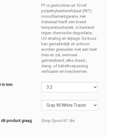
PT is gevlochten uit 10 mil
polyethyleentereftalaat (PET)
monofilamentgarens. Het
materiaal heeft een breed
temperatuurbereik, is bestand
tegen chemische degradatie,
UV-straling en slijtage. De kous
kan gemakkelijk en schoon
worden gesneden met een heet
mes en zal, eenmaal
geïnstalleerd, elke draad-,
slang- of kabeltoepassing
verfraaien en beschermen.
r in mm
l dit product graag
Shop Spool 67. 0m