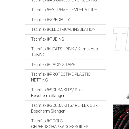
Techflex®ADVANCED-ENGINEERING
Techflex®EXTREME TEMPERATURE
Techflex®SPECIALTY
Techflex®ELECTRICAL INSULATION
Techflex®TUBING
Techflex®HEATSHRINK / Krimpkous
TUBING
Techflex® LACING TAPE
Techflex®PROTECTIVE PLASTIC
NETTING
Techflex®SCUBA KITS/ Duik
Bescherm Slangen
Techflex®SCUBA KITS/ REFLEX Duik
Bescherm Slangen
Techflex®TOOLS
GEREEDSCHAP&ACCESSOIRES