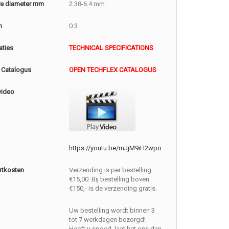
e diameter mm
2.38-6.4 mm
m
0.3
aties
TECHNICAL SPECIFICATIONS
 Catalogus
OPEN TECHFLEX CATALOGUS
video
https://youtu.be/mJjM9iH2wpo
rtkosten
Verzending is per bestelling
€15,00. Bij bestelling boven
€150,- is de verzending gratis.
Uw bestelling wordt binnen 3
tot 7 werkdagen bezorgd!
Heeft u spoed, laat het ons dan