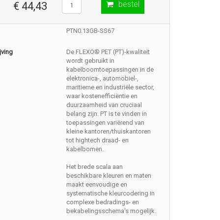
bestel
€ 44,43
PTN0.13GB-SS67
jving
De FLEXO® PET (PT)-kwaliteit
wordt gebruikt in
kabelboomtoepassingen in de
elektronica-, automobiel-,
maritieme en industriële sector,
waar kostenefficiëntie en
duurzaamheid van cruciaal
belang zijn. PT is te vinden in
toepassingen variërend van
kleine kantoren/thuiskantoren
tot hightech draad- en
kabelbomen.
Het brede scala aan
beschikbare kleuren en maten
maakt eenvoudige en
systematische kleurcodering in
complexe bedradings- en
bekabelingsschema's mogelijk.