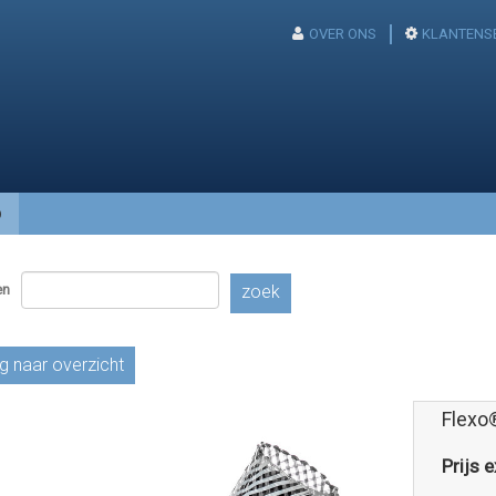
OVER ONS
KLANTENS
p
en
zoek
g naar overzicht
Flexo
Prijs e