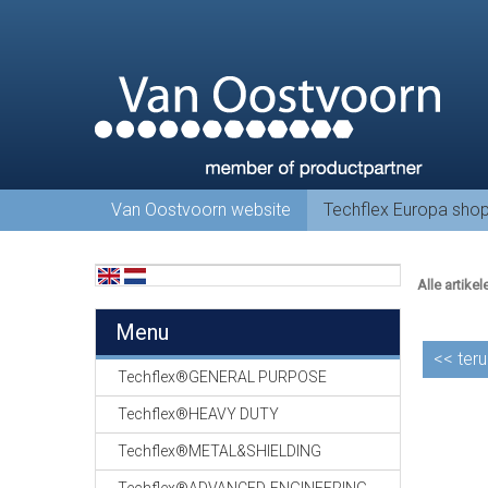
Van Oostvoorn website
Techflex Europa sho
Alle artikel
Menu
<<
teru
Techflex®GENERAL PURPOSE
Techflex®HEAVY DUTY
Techflex®METAL&SHIELDING