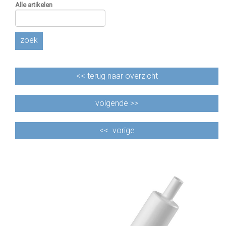
Alle artikelen
zoek
<<
terug naar overzicht
volgende >>
<<
vorige