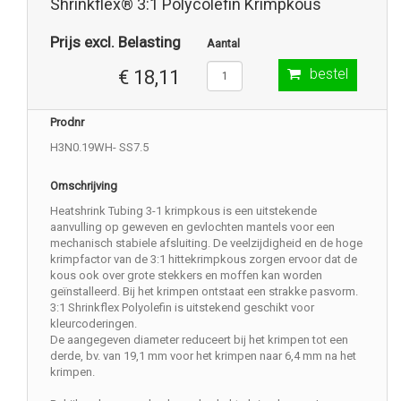
Shrinkflex® 3:1 Polycolefin Krimpkous
Prijs excl. Belasting
Aantal
bestel
€ 18,11
Prodnr
H3N0.19WH- SS7.5
Omschrijving
Heatshrink Tubing 3-1 krimpkous is een uitstekende
aanvulling op geweven en gevlochten mantels voor een
mechanisch stabiele afsluiting. De veelzijdigheid en de hoge
krimpfactor van de 3:1 hittekrimpkous zorgen ervoor dat de
kous ook over grote stekkers en moffen kan worden
geïnstalleerd. Bij het krimpen ontstaat een strakke pasvorm.
3:1 Shrinkflex Polyolefin is uitstekend geschikt voor
kleurcoderingen.
De aangegeven diameter reduceert bij het krimpen tot een
derde, bv. van 19,1 mm voor het krimpen naar 6,4 mm na het
krimpen.