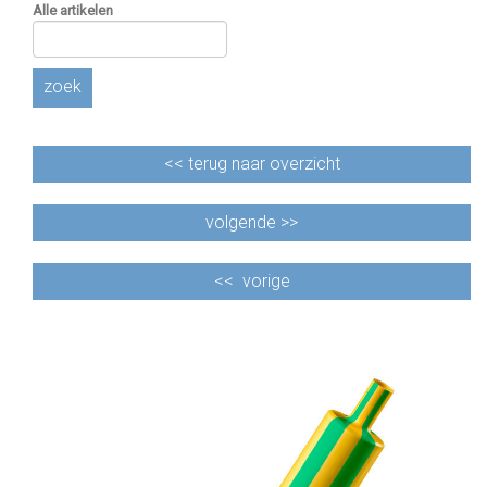
Alle artikelen
zoek
<<
terug naar overzicht
volgende >>
<<
vorige