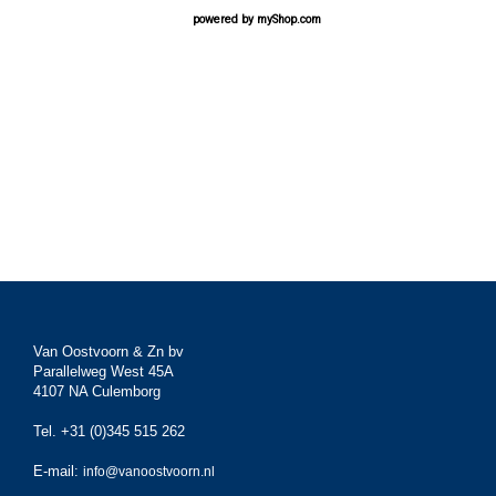
powered by
myShop.com
Van Oostvoorn & Zn bv
Parallelweg West 45A
4107 NA Culemborg
Tel. +31 (0)345 515 262
E-mail:
info@vanoostvoorn.nl