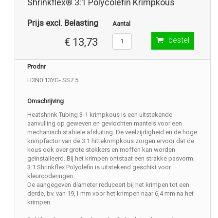
Shrinkflex® 3:1 Polycolefin Krimpkous
Prijs excl. Belasting
Aantal
bestel
€ 13,73
Prodnr
H3N0.13YG- SS7.5
Omschrijving
Heatshrink Tubing 3-1 krimpkous is een uitstekende
aanvulling op geweven en gevlochten mantels voor een
mechanisch stabiele afsluiting. De veelzijdigheid en de hoge
krimpfactor van de 3:1 hittekrimpkous zorgen ervoor dat de
kous ook over grote stekkers en moffen kan worden
geïnstalleerd. Bij het krimpen ontstaat een strakke pasvorm.
3:1 Shrinkflex Polyolefin is uitstekend geschikt voor
kleurcoderingen.
De aangegeven diameter reduceert bij het krimpen tot een
derde, bv. van 19,1 mm voor het krimpen naar 6,4 mm na het
krimpen.