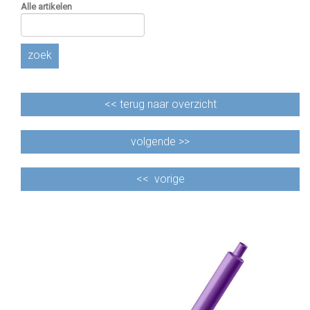
Alle artikelen
zoek
<<
terug naar overzicht
volgende >>
<<
vorige