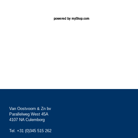
powered by
myShop.com
Van Oostvoorn & Zn bv
Parallelweg West 45A
4107 NA Culemborg
Tel. +31 (0)345 515 262