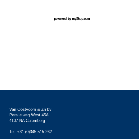
powered by
myShop.com
Van Oostvoorn & Zn bv
Parallelweg West 45A
4107 NA Culemborg
Tel. +31 (0)345 515 262