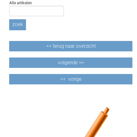
Alle artikelen
zoek
<<
terug naar overzicht
volgende >>
<<
vorige