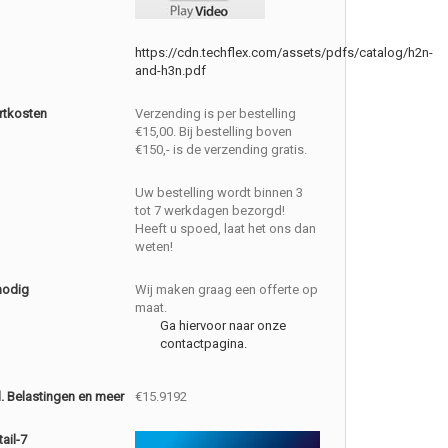
https://cdn.techflex.com/assets/pdfs/catalog/h2n-
and-h3n.pdf
rtkosten
Verzending is per bestelling
€15,00. Bij bestelling boven
€150,- is de verzending gratis.
Uw bestelling wordt binnen 3
tot 7 werkdagen bezorgd!
Heeft u spoed, laat het ons dan
weten!
nodig
Wij maken graag een offerte op
maat.
Ga hiervoor naar onze
contactpagina.
cl. Belastingen en meer
€15.9192
ail-7