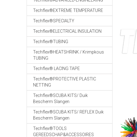
Techflex®ADVANCED-ENGINEERING
Techflex®EXTREME TEMPERATURE
Techflex®SPECIALTY
Techflex®ELECTRICAL INSULATION
Techflex®TUBING
Techflex®HEATSHRINK / Krimpkous
TUBING
Techflex® LACING TAPE
Techflex®PROTECTIVE PLASTIC
NETTING
Techflex®SCUBA KITS/ Duik
Bescherm Slangen
Techflex®SCUBA KITS/ REFLEX Duik
Bescherm Slangen
Techflex®TOOLS
GEREEDSCHAP&ACCESSOIRES