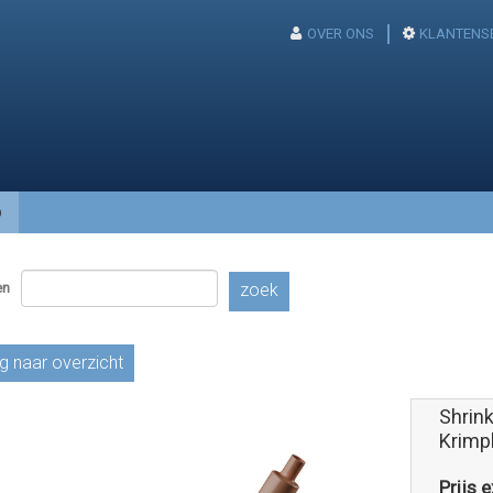
OVER ONS
KLANTENS
p
en
zoek
g naar overzicht
Shrink
Krimp
Prijs e