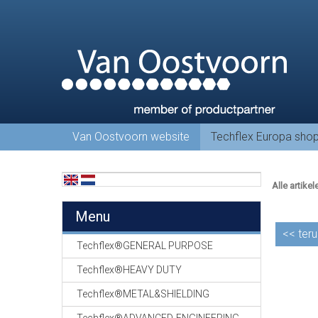
Van Oostvoorn website
Techflex Europa sho
Alle artikel
Menu
<<
teru
Techflex®GENERAL PURPOSE
Techflex®HEAVY DUTY
Techflex®METAL&SHIELDING