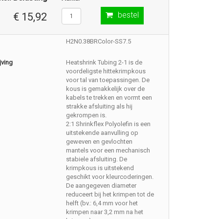
bestel
€ 15,92
H2N0.38BRColor-SS7.5
jving
Heatshrink Tubing 2-1 is de
voordeligste hittekrimpkous
voor tal van toepassingen. De
kous is gemakkelijk over de
kabels te trekken en vormt een
strakke afsluiting als hij
gekrompen is.
2:1 Shrinkflex Polyolefin is een
uitstekende aanvulling op
geweven en gevlochten
mantels voor een mechanisch
stabiele afsluiting. De
krimpkous is uitstekend
geschikt voor kleurcoderingen.
De aangegeven diameter
reduceert bij het krimpen tot de
helft (bv.: 6,4 mm voor het
krimpen naar 3,2 mm na het