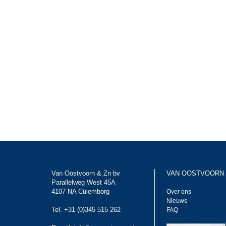
Van Oostvoorn & Zn bv
VAN OOSTVOORN
Parallelweg West 45A
4107 NA Culemborg
Over ons
Nieuws
Tel. +31 (0)345 515 262
FAQ