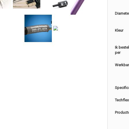
Diamete
Kleur
Ik beste
per
Werkbar
Specific
Techflex
Product