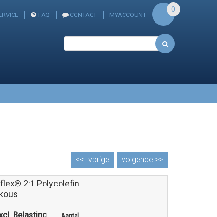
0
ERVICE
FAQ
CONTACT
MYACCOUNT
<<
vorige
volgende >>
flex® 2:1 Polycolefin.
kous
xcl. Belasting
Aantal