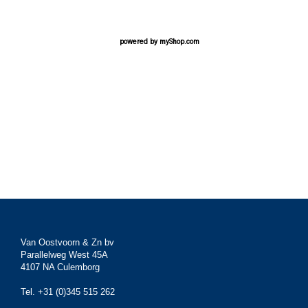
powered by
myShop.com
Van Oostvoorn & Zn bv
Parallelweg West 45A
4107 NA Culemborg
Tel. +31 (0)345 515 262