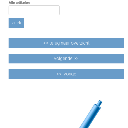
Alle artikelen
zoek
<<
terug naar overzicht
volgende >>
<<
vorige