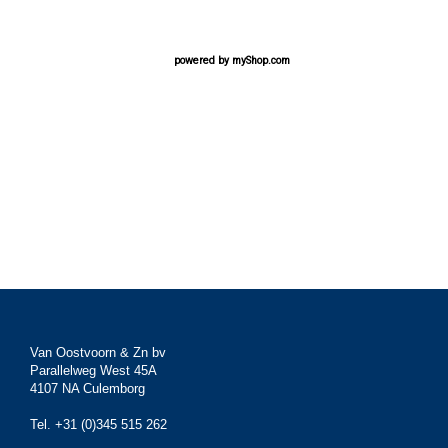
powered by
myShop.com
Van Oostvoorn & Zn bv
Parallelweg West 45A
4107 NA Culemborg
Tel. +31 (0)345 515 262