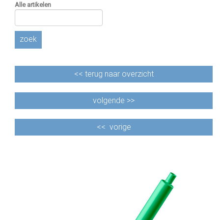
Alle artikelen
zoek
<<
terug naar overzicht
volgende >>
<<
vorige