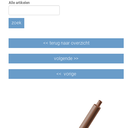
Alle artikelen
zoek
<<
terug naar overzicht
volgende >>
<<
vorige