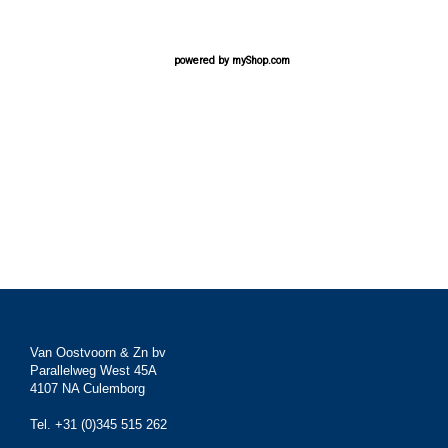
powered by
myShop.com
Van Oostvoorn & Zn bv
Parallelweg West 45A
4107 NA Culemborg
Tel. +31 (0)345 515 262