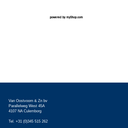
powered by
myShop.com
Van Oostvoorn & Zn bv
Parallelweg West 45A
4107 NA Culemborg
Tel. +31 (0)345 515 262