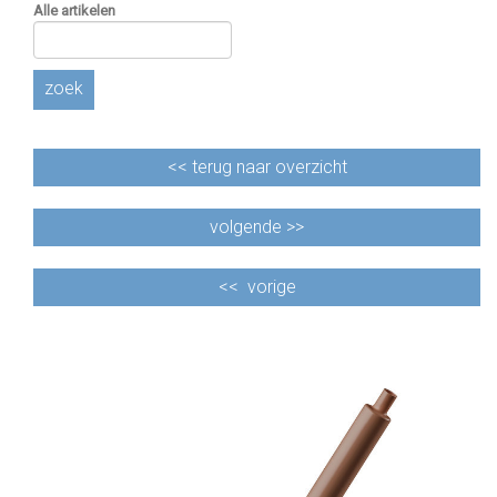
Alle artikelen
zoek
<<
terug naar overzicht
volgende >>
<<
vorige