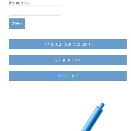
Alle artikelen
zoek
<<
terug naar overzicht
volgende >>
<<
vorige