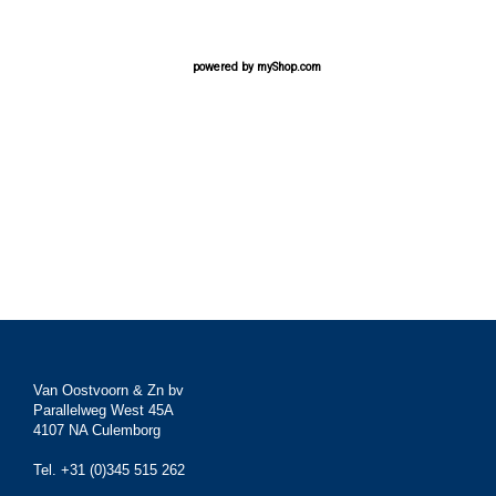
powered by
myShop.com
Van Oostvoorn & Zn bv
Parallelweg West 45A
4107 NA Culemborg
Tel. +31 (0)345 515 262