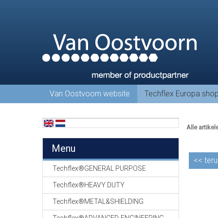
Van Oostvoorn website
Techflex Europa sho
Alle artikel
Menu
<<
teru
Techflex®GENERAL PURPOSE
Techflex®HEAVY DUTY
Techflex®METAL&SHIELDING