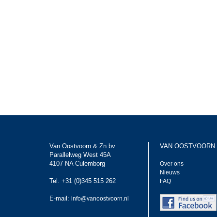
Van Oostvoorn & Zn bv
VAN OOSTVOORN
Parallelweg West 45A
4107 NA Culemborg
Over ons
Nieuws
Tel. +31 (0)345 515 262
FAQ
E-mail:
info@vanoostvoorn.nl