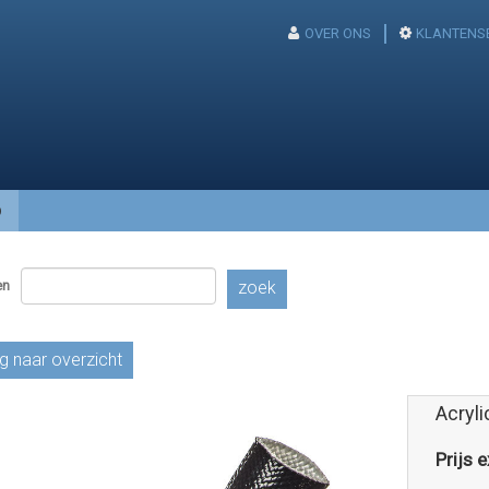
OVER ONS
KLANTENS
p
en
zoek
g naar overzicht
Acryli
Prijs e