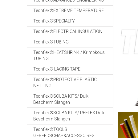
Techflex®ADVANCED-ENGINEERING
Techflex®EXTREME TEMPERATURE
Techflex®SPECIALTY
Techflex®ELECTRICAL INSULATION
Techflex®TUBING
Techflex®HEATSHRINK / Krimpkous
TUBING
Techflex® LACING TAPE
Techflex®PROTECTIVE PLASTIC
NETTING
Techflex®SCUBA KITS/ Duik
Bescherm Slangen
Techflex®SCUBA KITS/ REFLEX Duik
Bescherm Slangen
Techflex®TOOLS
GEREEDSCHAP&ACCESSOIRES