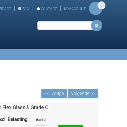
0
ERVICE
FAQ
CONTACT
MYACCOUNT
<<
vorige
volgende >>
c Flex Glass® Grade C
xcl. Belasting
Aantal