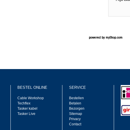
powered by
myShop.com
BESTEL ONLINE
SERVICE
Cable Workshop
Bestellen
Techflex
Betalen
Tasker kabel
Bezorgen
Tasker Live
Sitemap
Privacy
Contact