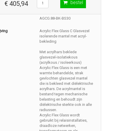
bestel
€ 405,94
AGCG.88-BK-BS30
jving
Acrylic Flex Glass C Glasvezel
isolerende mantel met acryl-
bekleding
Met acrylhars beklede
glasvezel-isolatiekous
(acrylkous / isoleerkous)
Acrylic Flex Glass is een met
warmte behandelde, strak
gevlochten glasvezel mantel
die is bekleed met diëlektrische
acrylhars. De acrylmantel is
bestand tegen mechanische
belasting en behoudt zijn
diëlektrische sterkte ook in alle
radiussen.
Acrylic Flex Glass wordt
gebruikt bij relaisinstallaties,
draadloze netwerken,
transformatoren en als