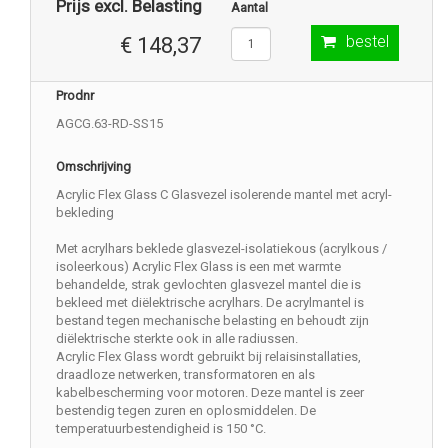
Prijs excl. Belasting
Aantal
bestel
€ 148,37
Prodnr
AGCG.63-RD-SS15
Omschrijving
Acrylic Flex Glass C Glasvezel isolerende mantel met acryl-
bekleding
Met acrylhars beklede glasvezel-isolatiekous (acrylkous /
isoleerkous) Acrylic Flex Glass is een met warmte
behandelde, strak gevlochten glasvezel mantel die is
bekleed met diëlektrische acrylhars. De acrylmantel is
bestand tegen mechanische belasting en behoudt zijn
diëlektrische sterkte ook in alle radiussen.
Acrylic Flex Glass wordt gebruikt bij relaisinstallaties,
draadloze netwerken, transformatoren en als
kabelbescherming voor motoren. Deze mantel is zeer
bestendig tegen zuren en oplosmiddelen. De
temperatuurbestendigheid is 150 °C.