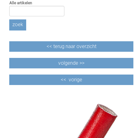
Alle artikelen
zoek
<<
terug naar overzicht
volgende >>
<<
vorige