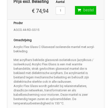
Prijs excl. Belasting
Aantal
bestel
€ 74,94
Prodnr
AGCG.44-RD-SS15
Omschrijving
Acrylic Flex Glass C Glasvezel isolerende mantel met acryl-
bekleding
Met acrylhars beklede glasvezel-isolatiekous (acrylkous /
isoleerkous) Acrylic Flex Glass is een met warmte
behandelde, strak gevlochten glasvezel mantel die is
bekleed met diëlektrische acrylhars. De acrylmantel is
bestand tegen mechanische belasting en behoudt zijn
diëlektrische sterkte ook in alle radiussen.
Acrylic Flex Glass wordt gebruikt bij relaisinstallaties,
draadloze netwerken, transformatoren en als
kabelbescherming voor motoren. Deze mantel is zeer
bestendig tegen zuren en oplosmiddelen. De
temperatuurbestendigheid is 150 °C.