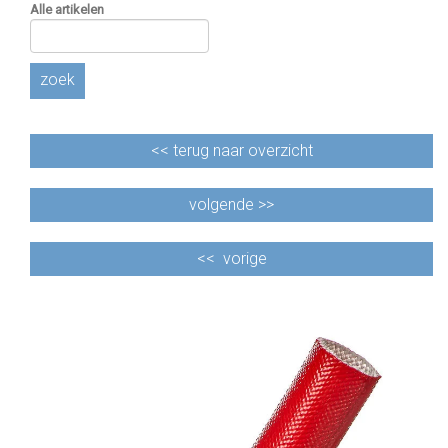
Alle artikelen
zoek
<<
terug naar overzicht
volgende >>
<<
vorige